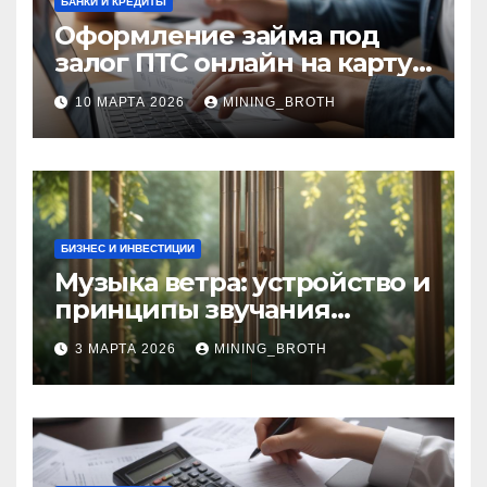
БАНКИ И КРЕДИТЫ
Оформление займа под
залог ПТС онлайн на карту
без визита в офис: порядок,
10 МАРТА 2026
MINING_BROTH
требования и документы
БИЗНЕС И ИНВЕСТИЦИИ
Музыка ветра: устройство и
принципы звучания
колокольчиков
3 МАРТА 2026
MINING_BROTH