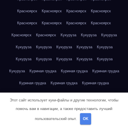
Красноярск
Красноярск
Красноярск
Красноярск
Красноярск
Красноярск
Красноярск
Красноярск
Красноярск
Красноярск
Кукуруза
Кукуруза
Кукуруза
Кукуруза
Кукуруза
Кукуруза
Кукуруза
Кукуруза
Кукуруза
Кукуруза
Кукуруза
Кукуруза
Кукуруза
Кукуруза
Куриная грудка
Куриная грудка
Куриная грудка
Куриная грудка
Куриная грудка
Куриная грудка
Куриная грудка
Куриная грудка
Куриная грудка
Этот сайт использует куки-файлы и другие технологии, чтобы
Куриная грудка
Куриная грудка
Куриная грудка
помочь вам в навигации, а также предоставить лучший
пользовательский опыт.
OK
Куриная грудка
Куриная грудка
Куриная грудка