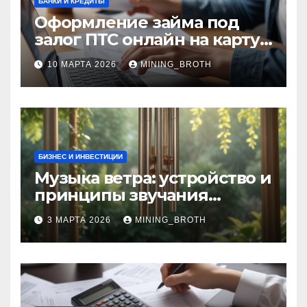
БАНКИ И КРЕДИТЫ
Оформление займа под
залог ПТС онлайн на карту
без визита в офис: порядок,
10 МАРТА 2026
MINING_BROTH
требования и документы
БИЗНЕС И ИНВЕСТИЦИИ
Музыка ветра: устройство и
принципы звучания
колокольчиков
3 МАРТА 2026
MINING_BROTH