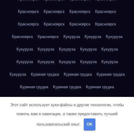
Красноярск
Красноярск
Красноярск
Красноярск
Красноярск
Красноярск
Красноярск
Красноярск
Красноярск
Красноярск
Кукуруза
Кукуруза
Кукуруза
Кукуруза
Кукуруза
Кукуруза
Кукуруза
Кукуруза
Кукуруза
Кукуруза
Кукуруза
Кукуруза
Кукуруза
Кукуруза
Куриная грудка
Куриная грудка
Куриная грудка
Куриная грудка
Куриная грудка
Куриная грудка
Куриная грудка
Куриная грудка
Куриная грудка
Этот сайт использует куки-файлы и другие технологии, чтобы
Куриная грудка
Куриная грудка
Куриная грудка
помочь вам в навигации, а также предоставить лучший
пользовательский опыт.
OK
Куриная грудка
Куриная грудка
Куриная грудка