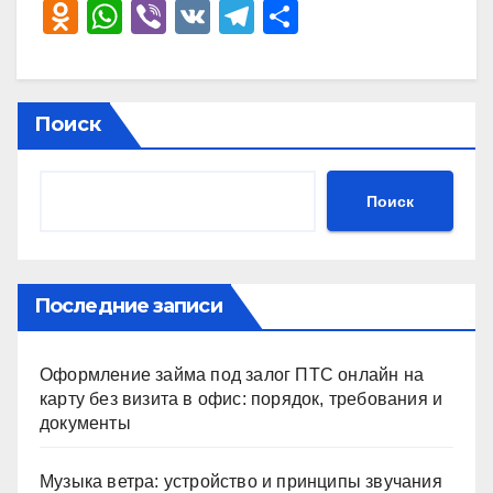
O
W
Vi
V
T
О
d
h
b
K
el
тп
n
at
er
e
р
o
s
gr
а
Поиск
kl
A
a
в
a
p
m
и
Поиск
ss
p
ть
ni
ki
Последние записи
Оформление займа под залог ПТС онлайн на
карту без визита в офис: порядок, требования и
документы
Музыка ветра: устройство и принципы звучания