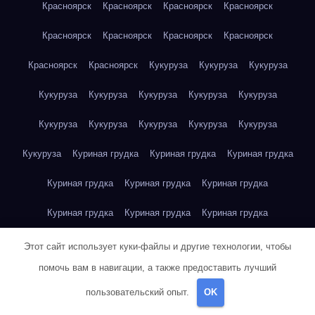
Красноярск
Красноярск
Красноярск
Красноярск
Красноярск
Красноярск
Красноярск
Красноярск
Красноярск
Красноярск
Кукуруза
Кукуруза
Кукуруза
Кукуруза
Кукуруза
Кукуруза
Кукуруза
Кукуруза
Кукуруза
Кукуруза
Кукуруза
Кукуруза
Кукуруза
Кукуруза
Куриная грудка
Куриная грудка
Куриная грудка
Куриная грудка
Куриная грудка
Куриная грудка
Куриная грудка
Куриная грудка
Куриная грудка
Куриная грудка
Куриная грудка
Куриная грудка
Этот сайт использует куки-файлы и другие технологии, чтобы
помочь вам в навигации, а также предоставить лучший
Куриная грудка
Куриная грудка
Куриная грудка
пользовательский опыт.
OK
Куриная грудка
Куриное яйцо
Куриное яйцо
Куриное яйцо