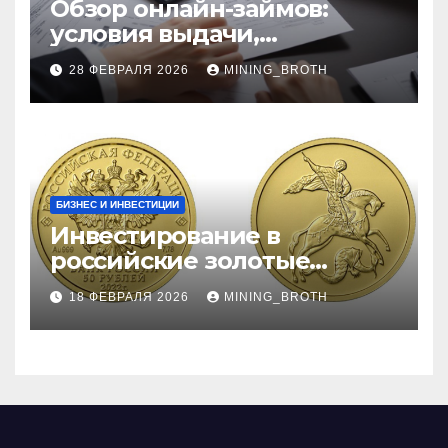
Обзор онлайн-займов:
условия выдачи,
процентные ставки и
28 ФЕВРАЛЯ 2026
MINING_BROTH
требования к заемщикам
БИЗНЕС И ИНВЕСТИЦИИ
Инвестирование в
российские золотые
монеты: подробное
18 ФЕВРАЛЯ 2026
MINING_BROTH
руководство