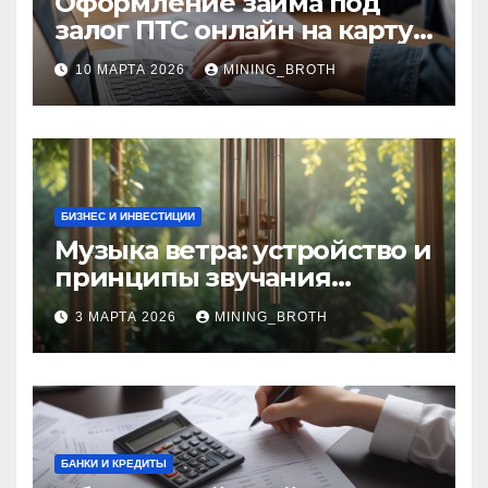
Оформление займа под
залог ПТС онлайн на карту
без визита в офис: порядок,
10 МАРТА 2026
MINING_BROTH
требования и документы
БИЗНЕС И ИНВЕСТИЦИИ
Музыка ветра: устройство и
принципы звучания
колокольчиков
3 МАРТА 2026
MINING_BROTH
БАНКИ И КРЕДИТЫ