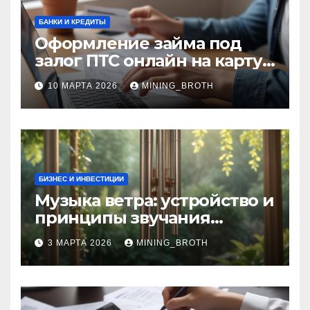
БАНКИ И КРЕДИТЫ
Оформление займа под
залог ПТС онлайн на карту
без визита в офис: порядок,
10 МАРТА 2026
MINING_BROTH
требования и документы
БИЗНЕС И ИНВЕСТИЦИИ
Музыка ветра: устройство и
принципы звучания
колокольчиков
3 МАРТА 2026
MINING_BROTH