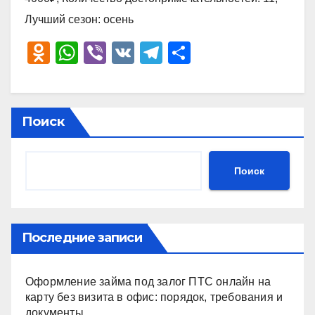
Лучший сезон: осень
O
W
Vi
V
T
О
d
h
b
K
el
тп
n
at
er
e
р
o
s
gr
а
Поиск
kl
A
a
в
a
p
m
и
Поиск
ss
p
ть
ni
ki
Последние записи
Оформление займа под залог ПТС онлайн на
карту без визита в офис: порядок, требования и
документы