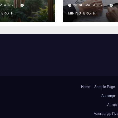
нципы
выдачи,
РТА 2026
28 ФЕВРАЛЯ 2026
чания
процентные
окольчиков
_BROTH
ставки и
MINING_BROTH
требования к
заемщикам
Home
Sample Page
Авокадо
Автор
Александр Пуш