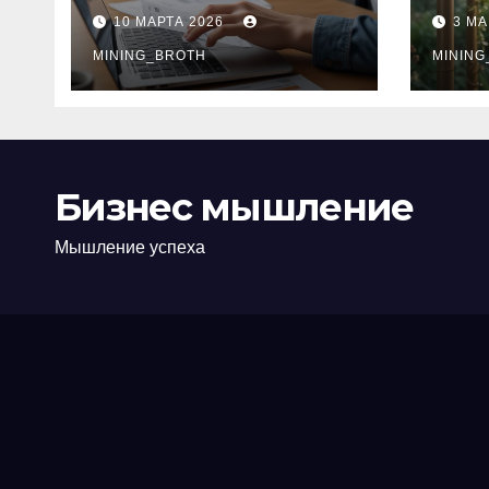
ПТС онлайн на
при
10 МАРТА 2026
3 МА
карту без визита в
зву
офис: порядок,
MINING_BROTH
кол
MINING
требования и
документы
Бизнес мышление
Мышление успеха