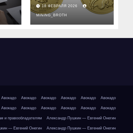
золотые монеты:
18 ФЕВРАЛЯ 2026
подробное
руководство
MINING_BROTH
Авокадо
Авокадо
Авокадо
Авокадо
Авокадо
Авокадо
Авокадо
Авокадо
Авокадо
Авокадо
Авокадо
Авокадо
ам и правообладателям
Александр Пушкин — Евгений Онегин
кин — Евгений Онегин
Александр Пушкин — Евгений Онегин