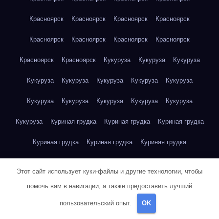
Красноярск
Красноярск
Красноярск
Красноярск
Красноярск
Красноярск
Красноярск
Красноярск
Красноярск
Красноярск
Кукуруза
Кукуруза
Кукуруза
Кукуруза
Кукуруза
Кукуруза
Кукуруза
Кукуруза
Кукуруза
Кукуруза
Кукуруза
Кукуруза
Кукуруза
Кукуруза
Куриная грудка
Куриная грудка
Куриная грудка
Куриная грудка
Куриная грудка
Куриная грудка
Куриная грудка
Куриная грудка
Куриная грудка
Этот сайт использует куки-файлы и другие технологии, чтобы
Куриная грудка
Куриная грудка
Куриная грудка
помочь вам в навигации, а также предоставить лучший
пользовательский опыт.
OK
Куриная грудка
Куриная грудка
Куриная грудка