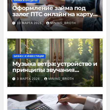
БАНКИ И КРЕДИТЫ
Оформление займа под
залог ПТС онлайн на карту
без визита в офис: порядок,
10 МАРТА 2026
MINING_BROTH
требования и документы
БИЗНЕС И ИНВЕСТИЦИИ
Музыка ветра: устройство и
принципы звучания
колокольчиков
3 МАРТА 2026
MINING_BROTH