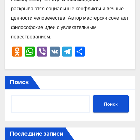
раскрываются социальные конфликты и вечные
ценности человечества. Автор мастерски сочетает
философские идеи с увлекательным
повествованием.
O
W
Vi
V
T
О
d
h
b
K
el
тп
n
at
er
e
р
o
s
gr
а
Поиск
kl
A
a
в
a
p
m
и
Поиск
ss
p
ть
ni
ki
Последние записи