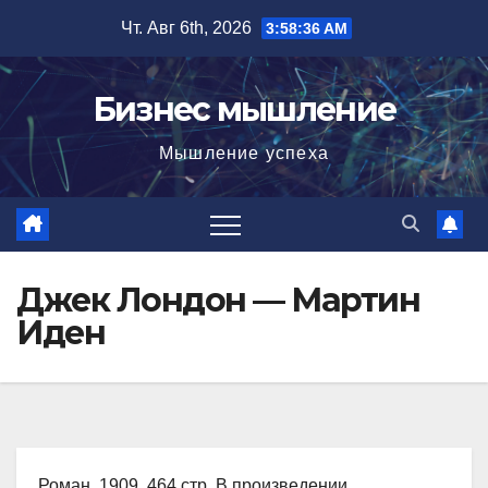
Перейти
Чт. Авг 6th, 2026
3:58:37 AM
к
содержимому
Бизнес мышление
Мышление успеха
Джек Лондон — Мартин
Иден
Роман, 1909, 464 стр. В произведении