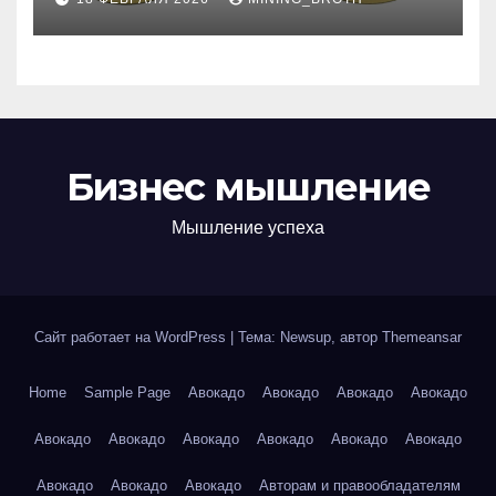
руководство
Бизнес мышление
Мышление успеха
Сайт работает на WordPress
|
Тема: Newsup, автор
Themeansar
Home
Sample Page
Авокадо
Авокадо
Авокадо
Авокадо
Авокадо
Авокадо
Авокадо
Авокадо
Авокадо
Авокадо
Авокадо
Авокадо
Авокадо
Авторам и правообладателям