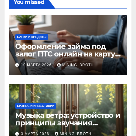
You missed
БАНКИ И КРЕДИТЫ
Оформление займа под
залог ПТС онлайн на карту
без визита в офис: порядок,
10 МАРТА 2026
MINING_BROTH
требования и документы
БИЗНЕС И ИНВЕСТИЦИИ
Музыка ветра: устройство и
принципы звучания
колокольчиков
3 МАРТА 2026
MINING_BROTH