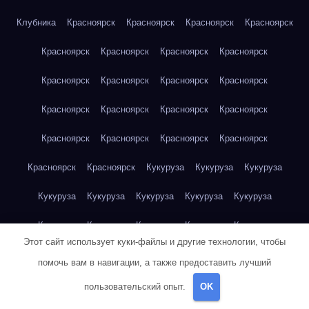
Клубника
Красноярск
Красноярск
Красноярск
Красноярск
Красноярск
Красноярск
Красноярск
Красноярск
Красноярск
Красноярск
Красноярск
Красноярск
Красноярск
Красноярск
Красноярск
Красноярск
Красноярск
Красноярск
Красноярск
Красноярск
Красноярск
Красноярск
Кукуруза
Кукуруза
Кукуруза
Кукуруза
Кукуруза
Кукуруза
Кукуруза
Кукуруза
Кукуруза
Кукуруза
Кукуруза
Кукуруза
Кукуруза
Этот сайт использует куки-файлы и другие технологии, чтобы
Кукуруза
Куриная грудка
Куриная грудка
Куриная грудка
помочь вам в навигации, а также предоставить лучший
Куриная грудка
Куриная грудка
Куриная грудка
пользовательский опыт.
OK