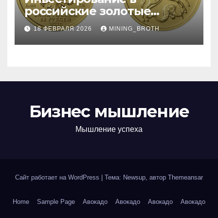
российские золотые
монеты: подробное
18 ФЕВРАЛЯ 2026
MINING_BROTH
руководство
Бизнес мышление
Мышление успеха
Сайт работает на WordPress
|
Тема: Newsup, автор
Themeansar
Home
Sample Page
Авокадо
Авокадо
Авокадо
Авокадо