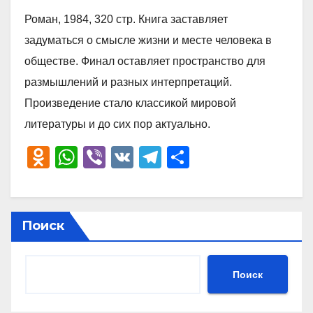
Роман, 1984, 320 стр. Книга заставляет
задуматься о смысле жизни и месте человека в
обществе. Финал оставляет пространство для
размышлений и разных интерпретаций.
Произведение стало классикой мировой
литературы и до сих пор актуально.
O
W
Vi
V
T
О
d
h
b
K
el
тп
n
at
er
e
р
o
s
gr
а
Поиск
kl
A
a
в
a
p
m
и
Поиск
ss
p
ть