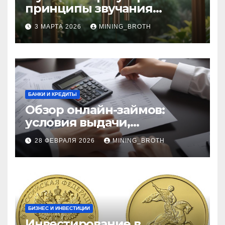
принципы звучания
колокольчиков
3 МАРТА 2026
MINING_BROTH
БАНКИ И КРЕДИТЫ
Обзор онлайн-займов:
условия выдачи,
процентные ставки и
28 ФЕВРАЛЯ 2026
MINING_BROTH
требования к заемщикам
БИЗНЕС И ИНВЕСТИЦИИ
Инвестирование в