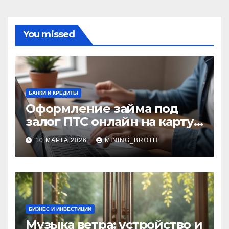
You missed
БАНКИ И КРЕДИТЫ
Оформление займа под
залог ПТС онлайн на карту
без визита в офис: порядок,
10 МАРТА 2026
MINING_BROTH
требования и документы
БИЗНЕС И ИНВЕСТИЦИИ
Музыка ветра: устройство и