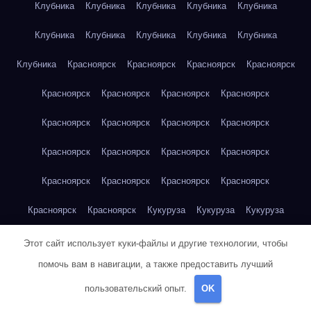
Клубника
Клубника
Клубника
Клубника
Клубника
Клубника
Клубника
Клубника
Клубника
Клубника
Клубника
Красноярск
Красноярск
Красноярск
Красноярск
Красноярск
Красноярск
Красноярск
Красноярск
Красноярск
Красноярск
Красноярск
Красноярск
Красноярск
Красноярск
Красноярск
Красноярск
Красноярск
Красноярск
Красноярск
Красноярск
Красноярск
Красноярск
Кукуруза
Кукуруза
Кукуруза
Кукуруза
Кукуруза
Кукуруза
Кукуруза
Кукуруза
Этот сайт использует куки-файлы и другие технологии, чтобы
помочь вам в навигации, а также предоставить лучший
Кукуруза
Кукуруза
Кукуруза
Кукуруза
Кукуруза
пользовательский опыт.
OK
Кукуруза
Куриная грудка
Куриная грудка
Куриная грудка