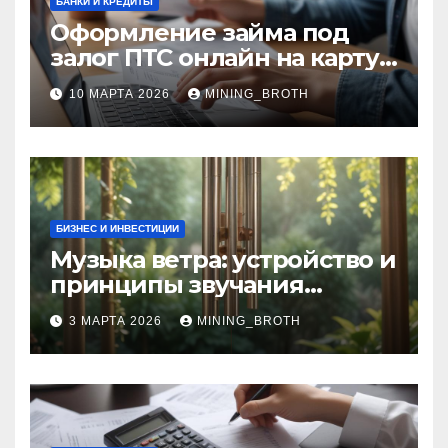
БАНКИ И КРЕДИТЫ
Оформление займа под
залог ПТС онлайн на карту
без визита в офис: порядок,
10 МАРТА 2026
MINING_BROTH
требования и документы
БИЗНЕС И ИНВЕСТИЦИИ
Музыка ветра: устройство и
принципы звучания
колокольчиков
3 МАРТА 2026
MINING_BROTH