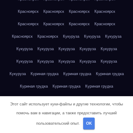
Красноярск
Красноярск
Красноярск
Красноярск
Красноярск
Красноярск
Красноярск
Красноярск
Красноярск
Красноярск
Кукуруза
Кукуруза
Кукуруза
Кукуруза
Кукуруза
Кукуруза
Кукуруза
Кукуруза
Кукуруза
Кукуруза
Кукуруза
Кукуруза
Кукуруза
Кукуруза
Куриная грудка
Куриная грудка
Куриная грудка
Куриная грудка
Куриная грудка
Куриная грудка
Куриная грудка
Куриная грудка
Куриная грудка
Этот сайт использует куки-файлы и другие технологии, чтобы
Куриная грудка
Куриная грудка
Куриная грудка
помочь вам в навигации, а также предоставить лучший
пользовательский опыт.
OK
Куриная грудка
Куриная грудка
Куриная грудка