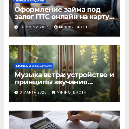
БАНКИ И КРЕДИТЫ
Оформление займа под
залог ПТС онлайн на карту
без визита в офис: порядок,
10 МАРТА 2026
MINING_BROTH
требования и документы
БИЗНЕС И ИНВЕСТИЦИИ
Музыка ветра: устройство и
принципы звучания
колокольчиков
3 МАРТА 2026
MINING_BROTH