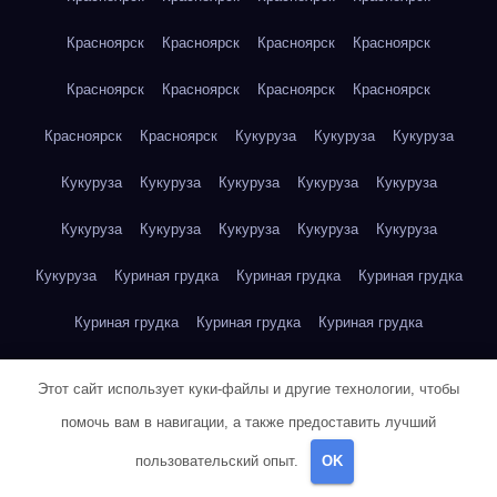
Красноярск
Красноярск
Красноярск
Красноярск
Красноярск
Красноярск
Красноярск
Красноярск
Красноярск
Красноярск
Кукуруза
Кукуруза
Кукуруза
Кукуруза
Кукуруза
Кукуруза
Кукуруза
Кукуруза
Кукуруза
Кукуруза
Кукуруза
Кукуруза
Кукуруза
Кукуруза
Куриная грудка
Куриная грудка
Куриная грудка
Куриная грудка
Куриная грудка
Куриная грудка
Куриная грудка
Куриная грудка
Куриная грудка
Этот сайт использует куки-файлы и другие технологии, чтобы
Куриная грудка
Куриная грудка
Куриная грудка
помочь вам в навигации, а также предоставить лучший
пользовательский опыт.
OK
Куриная грудка
Куриная грудка
Куриная грудка