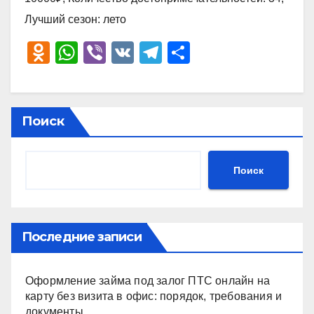
Лучший сезон: лето
O
W
Vi
V
T
О
d
h
b
K
el
тп
n
at
er
e
р
o
s
gr
а
Поиск
kl
A
a
в
a
p
m
и
Поиск
ss
p
ть
ni
ki
Последние записи
Оформление займа под залог ПТС онлайн на
карту без визита в офис: порядок, требования и
документы