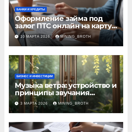
БАНКИ И КРЕДИТЫ
Оформление займа под
залог ПТС онлайн на карту
без визита в офис: порядок,
10 МАРТА 2026
MINING_BROTH
требования и документы
БИЗНЕС И ИНВЕСТИЦИИ
Музыка ветра: устройство и
принципы звучания
колокольчиков
3 МАРТА 2026
MINING_BROTH