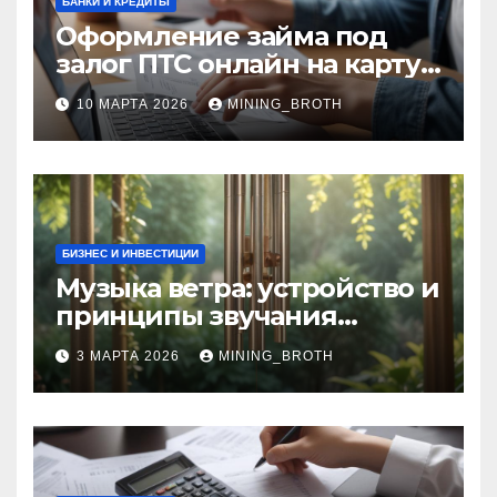
БАНКИ И КРЕДИТЫ
Оформление займа под
залог ПТС онлайн на карту
без визита в офис: порядок,
10 МАРТА 2026
MINING_BROTH
требования и документы
БИЗНЕС И ИНВЕСТИЦИИ
Музыка ветра: устройство и
принципы звучания
колокольчиков
3 МАРТА 2026
MINING_BROTH