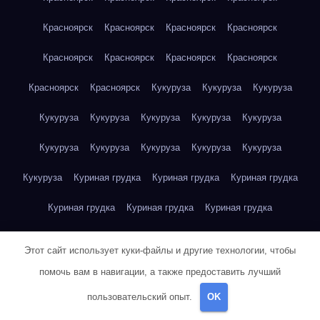
Красноярск
Красноярск
Красноярск
Красноярск
Красноярск
Красноярск
Красноярск
Красноярск
Красноярск
Красноярск
Кукуруза
Кукуруза
Кукуруза
Кукуруза
Кукуруза
Кукуруза
Кукуруза
Кукуруза
Кукуруза
Кукуруза
Кукуруза
Кукуруза
Кукуруза
Кукуруза
Куриная грудка
Куриная грудка
Куриная грудка
Куриная грудка
Куриная грудка
Куриная грудка
Куриная грудка
Куриная грудка
Куриная грудка
Этот сайт использует куки-файлы и другие технологии, чтобы
Куриная грудка
Куриная грудка
Куриная грудка
помочь вам в навигации, а также предоставить лучший
пользовательский опыт.
OK
Куриная грудка
Куриная грудка
Куриная грудка