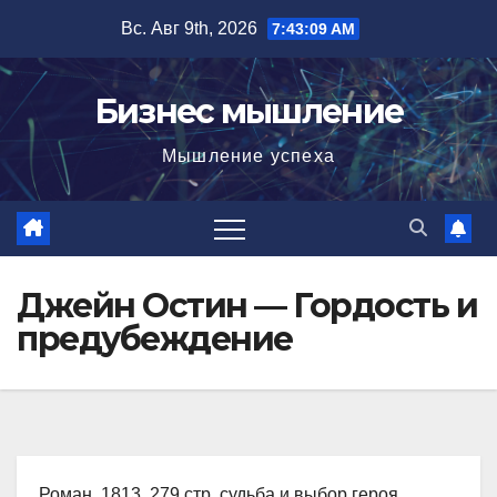
Перейти
Вс. Авг 9th, 2026
7:43:10 AM
к
содержимому
Бизнес мышление
Мышление успеха
Джейн Остин — Гордость и
предубеждение
Роман, 1813, 279 стр. судьба и выбор героя