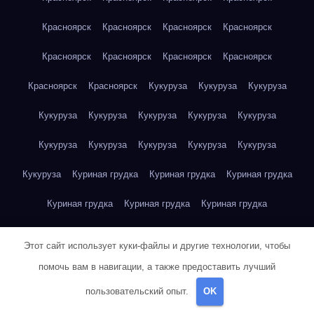
Красноярск
Красноярск
Красноярск
Красноярск
Красноярск
Красноярск
Красноярск
Красноярск
Красноярск
Красноярск
Кукуруза
Кукуруза
Кукуруза
Кукуруза
Кукуруза
Кукуруза
Кукуруза
Кукуруза
Кукуруза
Кукуруза
Кукуруза
Кукуруза
Кукуруза
Кукуруза
Куриная грудка
Куриная грудка
Куриная грудка
Куриная грудка
Куриная грудка
Куриная грудка
Куриная грудка
Куриная грудка
Куриная грудка
Этот сайт использует куки-файлы и другие технологии, чтобы
Куриная грудка
Куриная грудка
Куриная грудка
помочь вам в навигации, а также предоставить лучший
пользовательский опыт.
OK
Куриная грудка
Куриная грудка
Куриная грудка