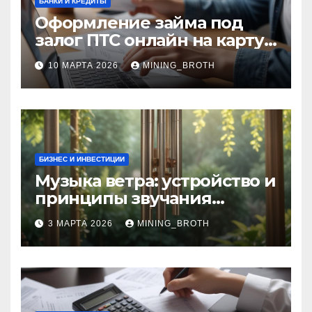
БАНКИ И КРЕДИТЫ
Оформление займа под
залог ПТС онлайн на карту
без визита в офис: порядок,
10 МАРТА 2026
MINING_BROTH
требования и документы
БИЗНЕС И ИНВЕСТИЦИИ
Музыка ветра: устройство и
принципы звучания
колокольчиков
3 МАРТА 2026
MINING_BROTH