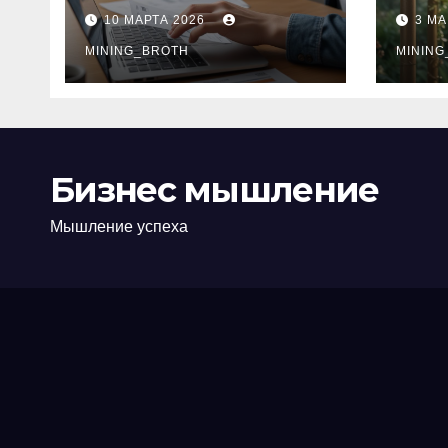
ПТС онлайн на
при
10 МАРТА 2026
3 МА
карту без визита в
зву
офис: порядок,
MINING_BROTH
кол
MINING
требования и
документы
Бизнес мышление
Мышление успеха