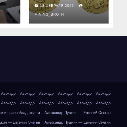
золотые монеты:
18 ФЕВРАЛЯ 2026
подробное
руководство
MINING_BROTH
Авокадо
Авокадо
Авокадо
Авокадо
Авокадо
Авокадо
Авокадо
Авокадо
Авокадо
Авокадо
Авокадо
Авокадо
ам и правообладателям
Александр Пушкин — Евгений Онегин
кин — Евгений Онегин
Александр Пушкин — Евгений Онегин