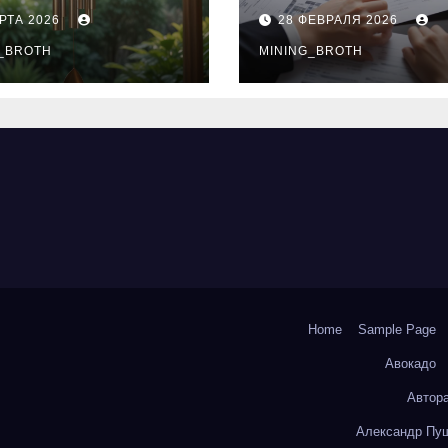
нципы
выдачи,
РТА 2026
28 ФЕВРАЛЯ 2026
чания
процентные
окольчиков
_BROTH
ставки и
MINING_BROTH
требования к
заемщикам
Home
Sample Page
Авокадо
Автор
Александр Пуш