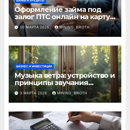
БАНКИ И КРЕДИТЫ
Оформление займа под
залог ПТС онлайн на карту
без визита в офис: порядок,
10 МАРТА 2026
MINING_BROTH
требования и документы
БИЗНЕС И ИНВЕСТИЦИИ
Музыка ветра: устройство и
принципы звучания
колокольчиков
3 МАРТА 2026
MINING_BROTH