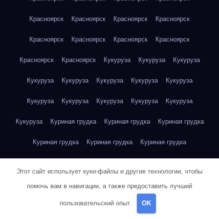
Красноярск
Красноярск
Красноярск
Красноярск
Красноярск
Красноярск
Красноярск
Красноярск
Красноярск
Красноярск
Кукуруза
Кукуруза
Кукуруза
Кукуруза
Кукуруза
Кукуруза
Кукуруза
Кукуруза
Кукуруза
Кукуруза
Кукуруза
Кукуруза
Кукуруза
Кукуруза
Куриная грудка
Куриная грудка
Куриная грудка
Куриная грудка
Куриная грудка
Куриная грудка
Куриная грудка
Куриная грудка
Куриная грудка
Этот сайт использует куки-файлы и другие технологии, чтобы
Куриная грудка
Куриная грудка
Куриная грудка
помочь вам в навигации, а также предоставить лучший
пользовательский опыт.
OK
Куриная грудка
Куриная грудка
Куриная грудка