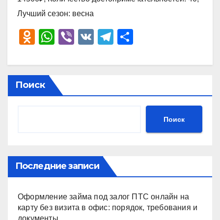
Лучший сезон: весна
O
W
Vi
V
T
О
d
h
b
K
el
тп
n
at
er
e
р
o
s
gr
а
Поиск
kl
A
a
в
a
p
m
и
Поиск
ss
p
ть
ni
ki
Последние записи
Оформление займа под залог ПТС онлайн на
карту без визита в офис: порядок, требования и
документы