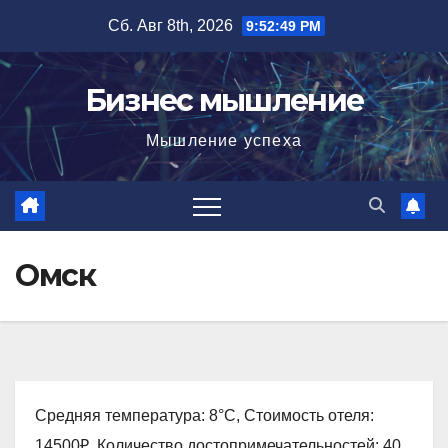
Перейти
Сб. Авг 8th, 2026
9:52:50 PM
к
содержимому
Бизнес мышление
Мышление успеха
Омск
Средняя температура: 8°C, Стоимость отеля:
14500₽, Количество достопримечательностей: 40,