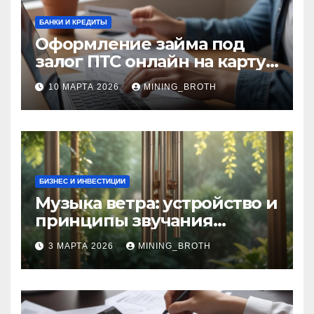
БАНКИ И КРЕДИТЫ
Оформление займа под
залог ПТС онлайн на карту
без визита в офис: порядок,
10 МАРТА 2026
MINING_BROTH
требования и документы
БИЗНЕС И ИНВЕСТИЦИИ
Музыка ветра: устройство и
принципы звучания
колокольчиков
3 МАРТА 2026
MINING_BROTH