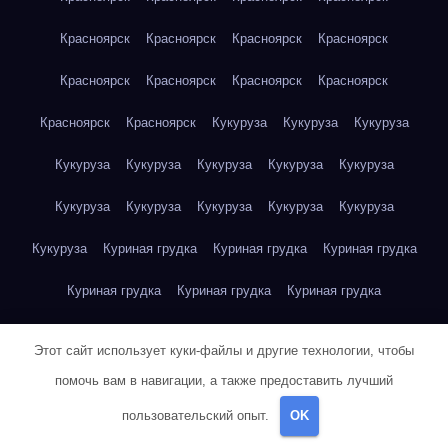
Красноярск
Красноярск
Красноярск
Красноярск
Красноярск
Красноярск
Красноярск
Красноярск
Красноярск
Красноярск
Кукуруза
Кукуруза
Кукуруза
Кукуруза
Кукуруза
Кукуруза
Кукуруза
Кукуруза
Кукуруза
Кукуруза
Кукуруза
Кукуруза
Кукуруза
Кукуруза
Куриная грудка
Куриная грудка
Куриная грудка
Куриная грудка
Куриная грудка
Куриная грудка
Куриная грудка
Куриная грудка
Куриная грудка
Этот сайт использует куки-файлы и другие технологии, чтобы
Куриная грудка
Куриная грудка
Куриная грудка
помочь вам в навигации, а также предоставить лучший
пользовательский опыт.
OK
Куриная грудка
Куриная грудка
Куриная грудка