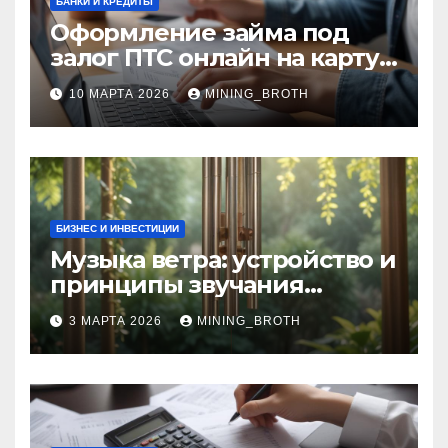
БАНКИ И КРЕДИТЫ
Оформление займа под
залог ПТС онлайн на карту
без визита в офис: порядок,
10 МАРТА 2026
MINING_BROTH
требования и документы
БИЗНЕС И ИНВЕСТИЦИИ
Музыка ветра: устройство и
принципы звучания
колокольчиков
3 МАРТА 2026
MINING_BROTH