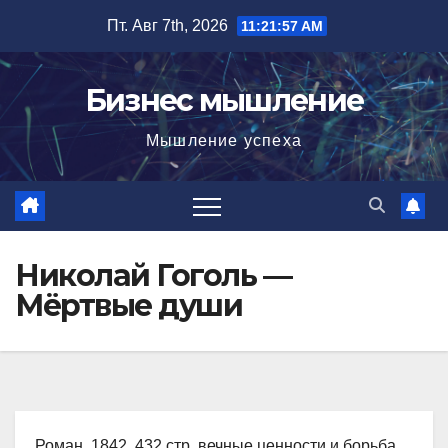
Перейти
Пт. Авг 7th, 2026
11:21:58 AM
к
содержимому
Бизнес мышление
Мышление успеха
Николай Гоголь —
Мёртвые души
Роман, 1842, 432 стр. вечные ценности и борьба