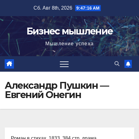
Перейти
Сб. Авг 8th, 2026
9:47:17 AM
к
содержимому
Бизнес мышление
Мышление успеха
Александр Пушкин —
Евгений Онегин
Роман в стихах, 1833, 384 стр. драма