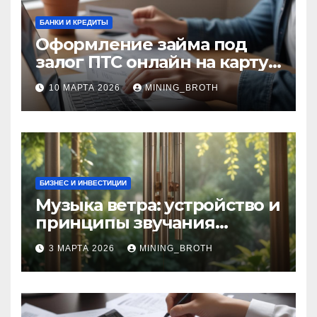
БАНКИ И КРЕДИТЫ
Оформление займа под
залог ПТС онлайн на карту
без визита в офис: порядок,
10 МАРТА 2026
MINING_BROTH
требования и документы
БИЗНЕС И ИНВЕСТИЦИИ
Музыка ветра: устройство и
принципы звучания
колокольчиков
3 МАРТА 2026
MINING_BROTH