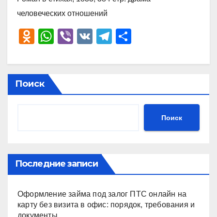
человеческих отношений
O
W
Vi
V
T
О
d
h
b
K
el
тп
n
at
er
e
р
o
s
gr
а
Поиск
kl
A
a
в
a
p
m
и
Поиск
ss
p
ть
ni
ki
Последние записи
Оформление займа под залог ПТС онлайн на
карту без визита в офис: порядок, требования и
документы