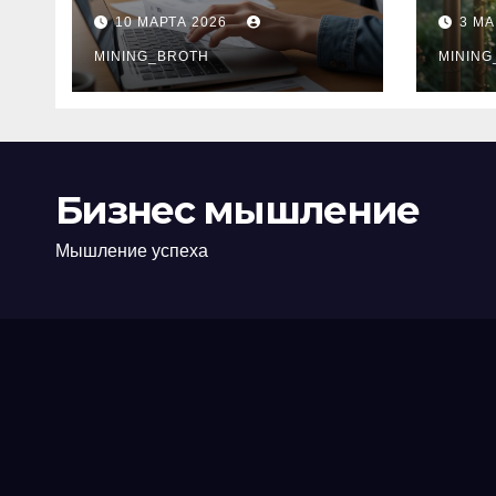
ПТС онлайн на
при
10 МАРТА 2026
3 МА
карту без визита в
зву
офис: порядок,
MINING_BROTH
кол
MINING
требования и
документы
Бизнес мышление
Мышление успеха