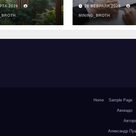
нципы
выдачи,
РТА 2026
28 ФЕВРАЛЯ 2026
чания
процентные
окольчиков
_BROTH
ставки и
MINING_BROTH
требования к
заемщикам
Home
Sample Page
Авокадо
Автор
Александр Пуш