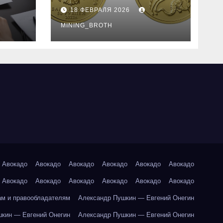
золотые монеты:
18 ФЕВРАЛЯ 2026
подробное
руководство
MINING_BROTH
Авокадо
Авокадо
Авокадо
Авокадо
Авокадо
Авокадо
Авокадо
Авокадо
Авокадо
Авокадо
Авокадо
Авокадо
ам и правообладателям
Александр Пушкин — Евгений Онегин
кин — Евгений Онегин
Александр Пушкин — Евгений Онегин