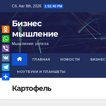
Перейти
Сб. Авг 8th, 2026
1:52:41 PM
к
содержимому
Бизнес
мышление
O
Мышление успеха
d
W
n
h
V
ГЛАВНАЯ
НОВОСТИ
БИЗНЕС
o
a
i
V
k
t
b
НОУТБУКИ И ПЛАНШЕТЫ
K
l
T
s
e
a
e
A
О
r
Картофель
s
l
p
т
s
e
p
п
n
g