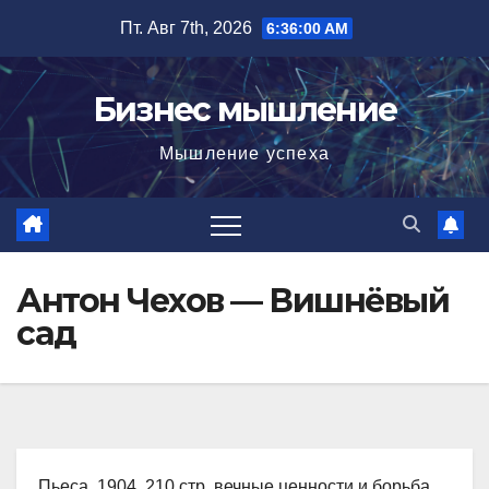
Перейти
Пт. Авг 7th, 2026
6:36:01 AM
к
содержимому
Бизнес мышление
Мышление успеха
Антон Чехов — Вишнёвый
сад
Пьеса, 1904, 210 стр. вечные ценности и борьба