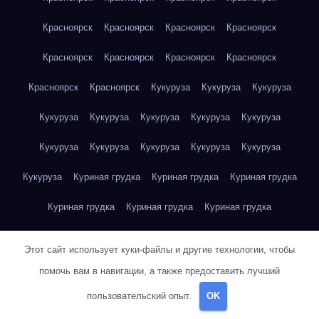
Красноярск
Красноярск
Красноярск
Красноярск
Красноярск
Красноярск
Красноярск
Красноярск
Красноярск
Красноярск
Кукуруза
Кукуруза
Кукуруза
Кукуруза
Кукуруза
Кукуруза
Кукуруза
Кукуруза
Кукуруза
Кукуруза
Кукуруза
Кукуруза
Кукуруза
Кукуруза
Куриная грудка
Куриная грудка
Куриная грудка
Куриная грудка
Куриная грудка
Куриная грудка
Куриная грудка
Куриная грудка
Куриная грудка
Этот сайт использует куки-файлы и другие технологии, чтобы
Куриная грудка
Куриная грудка
Куриная грудка
помочь вам в навигации, а также предоставить лучший
пользовательский опыт.
OK
Куриная грудка
Куриная грудка
Куриная грудка