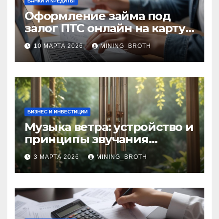
БАНКИ И КРЕДИТЫ
Оформление займа под
залог ПТС онлайн на карту
без визита в офис: порядок,
10 МАРТА 2026
MINING_BROTH
требования и документы
БИЗНЕС И ИНВЕСТИЦИИ
Музыка ветра: устройство и
принципы звучания
колокольчиков
3 МАРТА 2026
MINING_BROTH