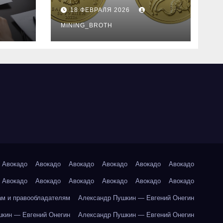
золотые монеты:
18 ФЕВРАЛЯ 2026
подробное
руководство
MINING_BROTH
Авокадо
Авокадо
Авокадо
Авокадо
Авокадо
Авокадо
Авокадо
Авокадо
Авокадо
Авокадо
Авокадо
Авокадо
ам и правообладателям
Александр Пушкин — Евгений Онегин
кин — Евгений Онегин
Александр Пушкин — Евгений Онегин