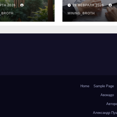
нципы
выдачи,
РТА 2026
28 ФЕВРАЛЯ 2026
чания
процентные
окольчиков
_BROTH
ставки и
MINING_BROTH
требования к
заемщикам
Home
Sample Page
Авокадо
Автор
Александр Пуш