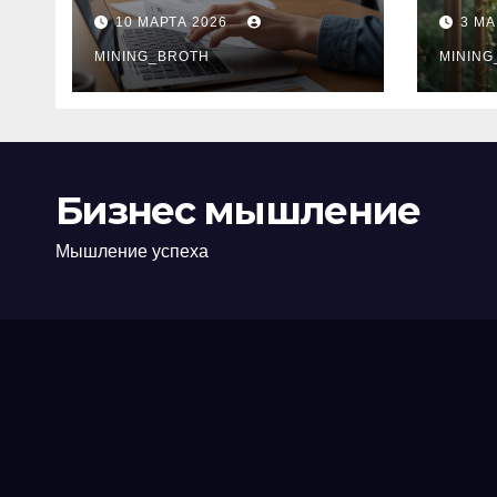
ПТС онлайн на
при
10 МАРТА 2026
3 МА
карту без визита в
зву
офис: порядок,
MINING_BROTH
кол
MINING
требования и
документы
Бизнес мышление
Мышление успеха