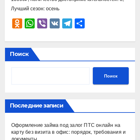
Лучший сезон: осень
O
W
Vi
V
T
О
d
h
b
K
el
тп
n
at
er
e
р
o
s
gr
а
Поиск
kl
A
a
в
a
p
m
и
Поиск
ss
p
ть
ni
ki
Последние записи
Оформление займа под залог ПТС онлайн на
карту без визита в офис: порядок, требования и
документы