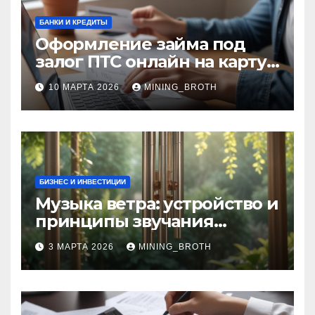
БАНКИ И КРЕДИТЫ
Оформление займа под
залог ПТС онлайн на карту
без визита в офис: порядок,
10 МАРТА 2026
MINING_BROTH
требования и документы
БИЗНЕС И ИНВЕСТИЦИИ
Музыка ветра: устройство и
принципы звучания
колокольчиков
3 МАРТА 2026
MINING_BROTH