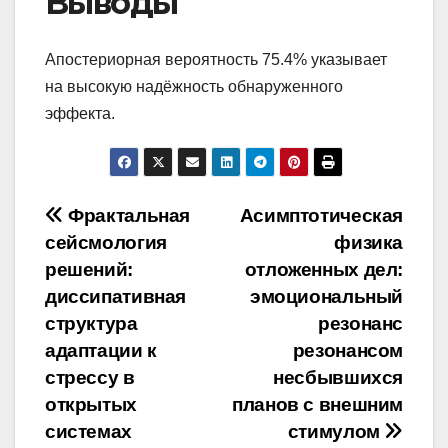
Выводы
Апостериорная вероятность 75.4% указывает
на высокую надёжность обнаруженного
эффекта.
Навигация
Фрактальная
Асимптотическая
сейсмология
физика
по
решений:
отложенных дел:
записям
диссипативная
эмоциональный
структура
резонанс
адаптации к
резонансом
стрессу в
несбывшихся
открытых
планов с внешним
системах
стимулом