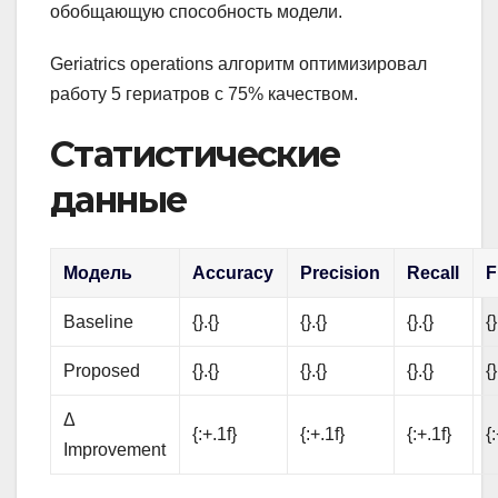
обобщающую способность модели.
Geriatrics operations алгоритм оптимизировал
работу 5 гериатров с 75% качеством.
Статистические
данные
Модель
Accuracy
Precision
Recall
F
Baseline
{}.{}
{}.{}
{}.{}
{}
Proposed
{}.{}
{}.{}
{}.{}
{}
Δ
{:+.1f}
{:+.1f}
{:+.1f}
{
Improvement