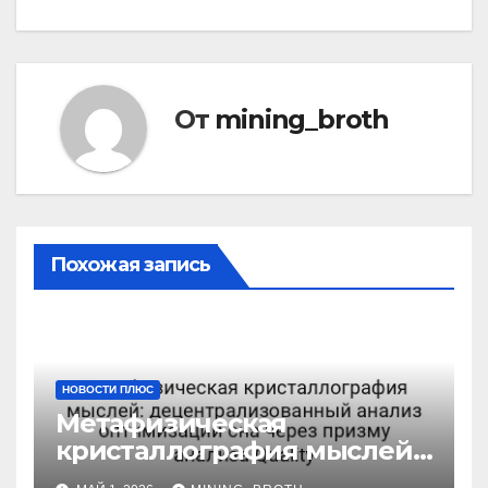
От
mining_broth
Похожая запись
НОВОСТИ ПЛЮС
Метафизическая
кристаллография мыслей:
децентрализованный