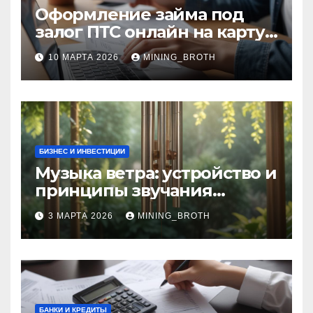
Оформление займа под
залог ПТС онлайн на карту
без визита в офис: порядок,
10 МАРТА 2026
MINING_BROTH
требования и документы
БИЗНЕС И ИНВЕСТИЦИИ
Музыка ветра: устройство и
принципы звучания
колокольчиков
3 МАРТА 2026
MINING_BROTH
БАНКИ И КРЕДИТЫ