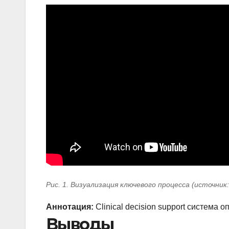
Рис. 1. Визуализация ключевого процесса (источник
Аннотация:
Clinical decision support система 
Выводы