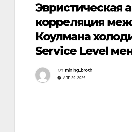
р
Эвристическая а
i
r
а
k
a
корреляция меж
в
i
m
и
Коулмана холод
т
Service Level м
ь
От
mining_broth
АПР 29, 2026