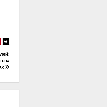
лей:
 сна
ах