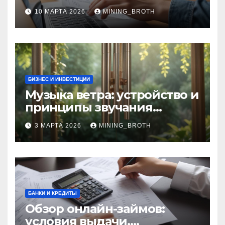
без визита в офис: порядок,
10 МАРТА 2026
MINING_BROTH
требования и документы
БИЗНЕС И ИНВЕСТИЦИИ
Музыка ветра: устройство и
принципы звучания
колокольчиков
3 МАРТА 2026
MINING_BROTH
БАНКИ И КРЕДИТЫ
Обзор онлайн-займов:
условия выдачи,