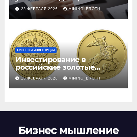
процентные ставки и
28 ФЕВРАЛЯ 2026
MINING_BROTH
требования к заемщикам
БИЗНЕС И ИНВЕСТИЦИИ
Инвестирование в
российские золотые
монеты: подробное
18 ФЕВРАЛЯ 2026
MINING_BROTH
руководство
Бизнес мышление