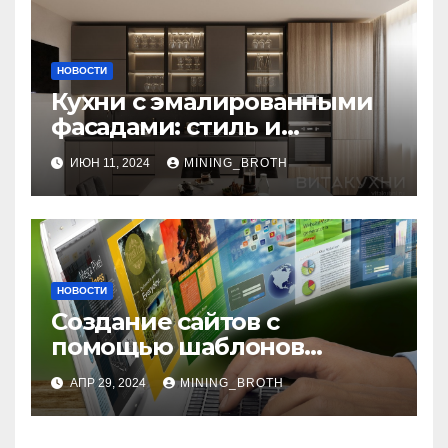
НОВОСТИ
Кухни с эмалированными
фасадами: стиль и
практичность в одном
ИЮН 11, 2024
MINING_BROTH
решении
НОВОСТИ
Создание сайтов с
помощью шаблонов
современных сайтов:
АПР 29, 2024
MINING_BROTH
простой путь к
качественному веб-
присутствию