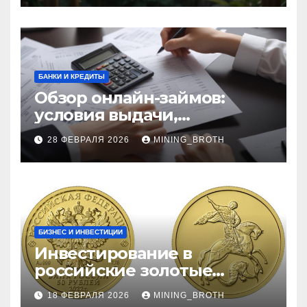
БАНКИ И КРЕДИТЫ
Обзор онлайн-займов:
условия выдачи,
процентные ставки и
28 ФЕВРАЛЯ 2026
MINING_BROTH
требования к заемщикам
БИЗНЕС И ИНВЕСТИЦИИ
Инвестирование в
российские золотые
монеты: подробное
18 ФЕВРАЛЯ 2026
MINING_BROTH
руководство