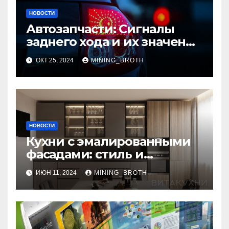
НОВОСТИ
Автозапчасти: Сигналы
заднего хода и их значение
для безопасности на
ОКТ 25, 2024
MINING_BROTH
дороге
НОВОСТИ
Кухни с эмалированными
фасадами: стиль и
практичность в одном
ИЮН 11, 2024
MINING_BROTH
решении