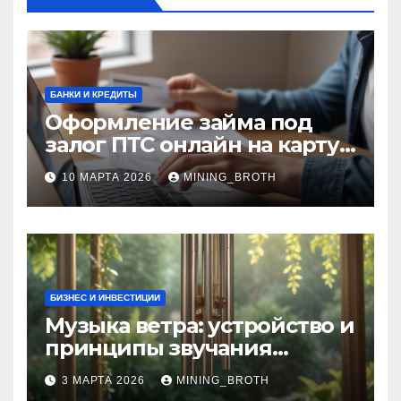
БАНКИ И КРЕДИТЫ
Оформление займа под
залог ПТС онлайн на карту
без визита в офис: порядок,
10 МАРТА 2026
MINING_BROTH
требования и документы
БИЗНЕС И ИНВЕСТИЦИИ
Музыка ветра: устройство и
принципы звучания
колокольчиков
3 МАРТА 2026
MINING_BROTH