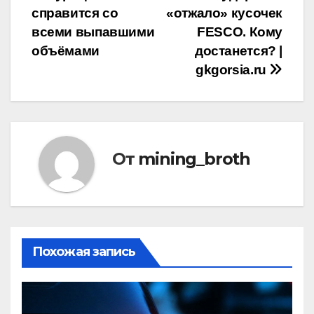
справится со
«отжало» кусочек
по
всеми выпавшими
FESCO. Кому
записям
объёмами
достанется? |
gkgorsia.ru
От
mining_broth
Похожая запись