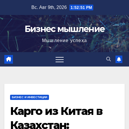
Перейти
Вс. Авг 9th, 2026
1:52:52 PM
к
содержимому
Бизнес мышление
Мышление успеха
БИЗНЕС И ИНВЕСТИЦИИ
Карго из Китая в
Казахстан: