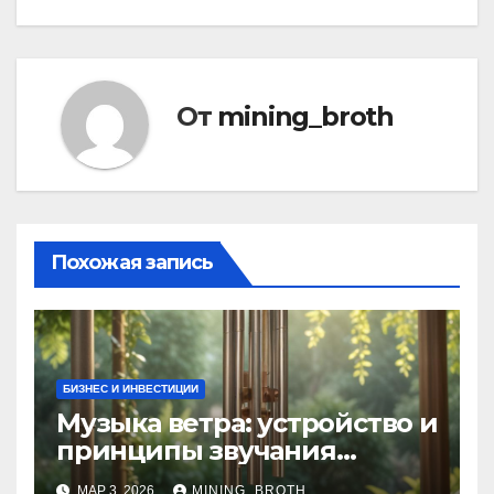
От
mining_broth
Похожая запись
БИЗНЕС И ИНВЕСТИЦИИ
Музыка ветра: устройство и
принципы звучания
колокольчиков
МАР 3, 2026
MINING_BROTH