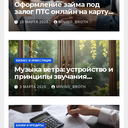
Оформление займа под
залог ПТС онлайн на карту
без визита в офис: порядок,
10 МАРТА 2026
MINING_BROTH
требования и документы
БИЗНЕС И ИНВЕСТИЦИИ
Музыка ветра: устройство и
принципы звучания
колокольчиков
3 МАРТА 2026
MINING_BROTH
БАНКИ И КРЕДИТЫ