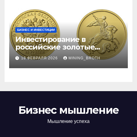
БИЗНЕС И ИНВЕСТИЦИИ
Инвестирование в
российские золотые
монеты: подробное
18 ФЕВРАЛЯ 2026
MINING_BROTH
руководство
Бизнес мышление
Мышление успеха