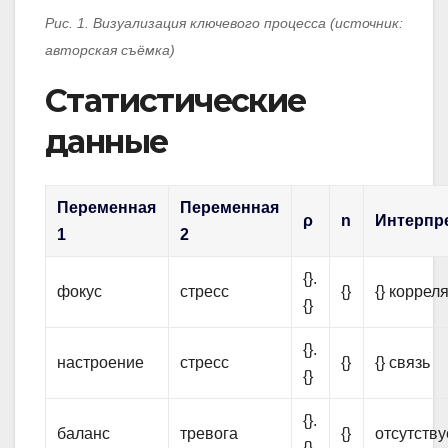
Рис. 1. Визуализация ключевого процесса (источник:
авторская съёмка)
Статистические
данные
Переменная
Переменная
ρ
n
Интерпр
1
2
{}.
фокус
стресс
{}
{} коррел
{}
{}.
настроение
стресс
{}
{} связь
{}
{}.
баланс
тревога
{}
отсутству
{}