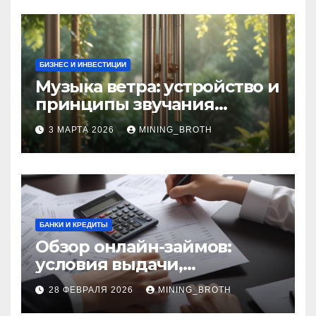
БИЗНЕС И ИНВЕСТИЦИИ
Музыка ветра: устройство и
принципы звучания
колокольчиков
3 МАРТА 2026
MINING_BROTH
БАНКИ И КРЕДИТЫ
Обзор онлайн-займов:
условия выдачи,
процентные ставки и
28 ФЕВРАЛЯ 2026
MINING_BROTH
требования к заемщикам