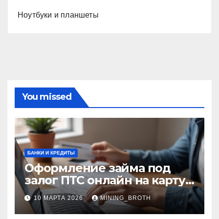
Ноутбуки и планшеты
You missed
БАНКИ И КРЕДИТЫ
Оформление займа под
залог ПТС онлайн на карту
без визита в офис: порядок,
10 МАРТА 2026
MINING_BROTH
требования и документы