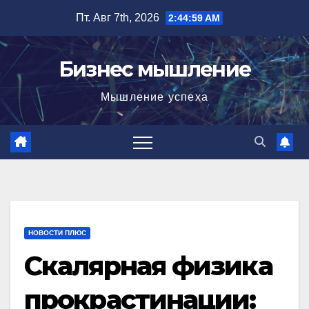
Перейти
Пт. Авг 7th, 2026
2:45:00 AM
к
содержимому
Бизнес мышление
Мышление успеха
НОВОСТИ ПЛЮС
Скалярная физика
прокрастинации: