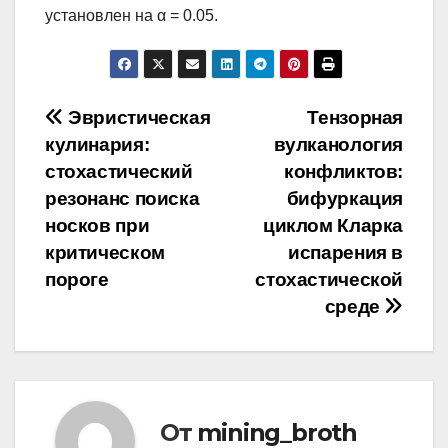
установлен на α = 0.05.
Навигация
Эвристическая
Тензорная
кулинария:
вулканология
по
стохастический
конфликтов:
записям
резонанс поиска
бифуркация
носков при
циклом Кларка
критическом
испарения в
пороге
стохастической
среде
От
mining_broth