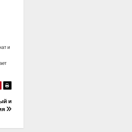
нат и
ает
ый и
ия