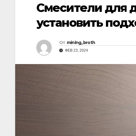
р
Смесители для д
i
r
а
k
a
установить под
в
i
m
и
т
От
mining_broth
ь
ФЕВ 23, 2024