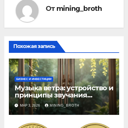
От
mining_broth
Похожая запись
БИЗНЕС И ИНВЕСТИЦИИ
Музыка ветра: устройство и
принципы звучания
колокольчиков
МАР 3, 2026
MINING_BROTH