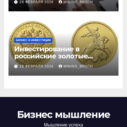
28 ФЕВРАЛЯ 2026
MINING_BROTH
требования к заемщикам
БИЗНЕС И ИНВЕСТИЦИИ
Инвестирование в
российские золотые
монеты: подробное
18 ФЕВРАЛЯ 2026
MINING_BROTH
руководство
Бизнес мышление
Мышление успеха