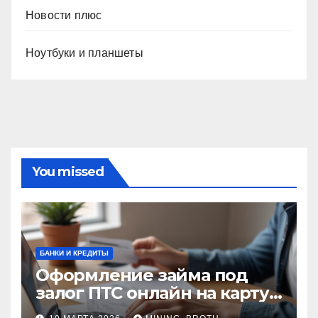
Новости плюс
Ноутбуки и планшеты
You missed
БАНКИ И КРЕДИТЫ
Оформление займа под
залог ПТС онлайн на карту
без визита в офис: порядок,