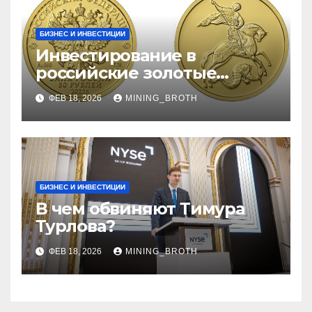
БИЗНЕС И ИНВЕСТИЦИИ
Инвестирование в
российские золотые
монеты: подробное
ФЕВ 18, 2026
MINING_BROTH
руководство
БИЗНЕС И ИНВЕСТИЦИИ
В чем обвиняют Тимура
Турлова?
ФЕВ 18, 2026
MINING_BROTH