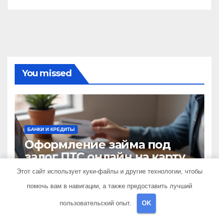
You missed
БАНКИ И КРЕДИТЫ
Оформление займа под
залог ПТС онлайн на карту
без визита в офис: порядок,
Этот сайт использует куки-файлы и другие технологии, чтобы
10 МАРТА 2026
MINING_BROTH
требования и документы
помочь вам в навигации, а также предоставить лучший
пользовательский опыт.
OK