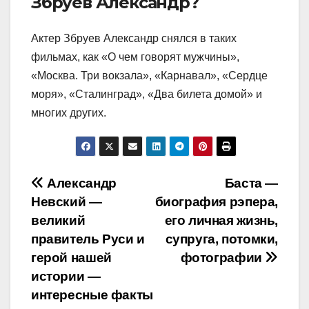
Збруев Александр?
Актер Збруев Александр снялся в таких
фильмах, как «О чем говорят мужчины»,
«Москва. Три вокзала», «Карнавал», «Сердце
моря», «Сталинград», «Два билета домой» и
многих других.
Навигация
Александр
Баста —
Невский —
биография рэпера,
по
великий
его личная жизнь,
записям
правитель Руси и
супруга, потомки,
герой нашей
фотографии
истории —
интересные факты