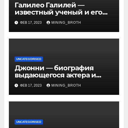
Галилео Галилей —
известный ученый и его
открытия — краткая
ФЕВ 17, 2023
MINING_BROTH
биография, достижения и
вклад в науку
UNCATEGORISED
Джонни — биография
выдающегося актера и
талантливого певца, чья
ФЕВ 17, 2023
MINING_BROTH
артистичность захватывает
миллионы сердец
UNCATEGORISED