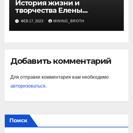
История жизни и
творчества Елены
Дубровской — биография,
ФЕВ 17, 2023
MINING_BROTH
достижения, интересные
факты
Добавить комментарий
Для отправки комментария вам необходимо
авторизоваться
.
Поиск