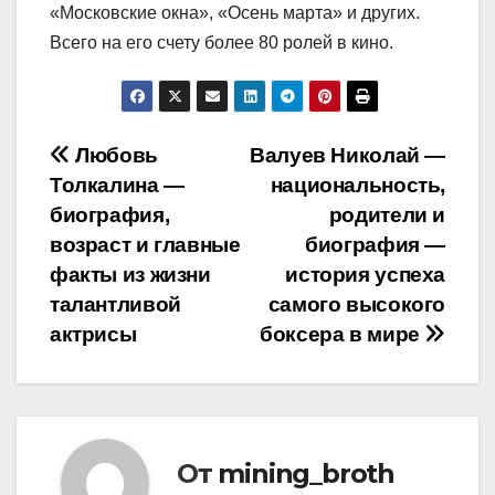
«Московские окна», «Осень марта» и других.
Всего на его счету более 80 ролей в кино.
Навигация
Любовь
Валуев Николай —
Толкалина —
национальность,
по
биография,
родители и
записям
возраст и главные
биография —
факты из жизни
история успеха
талантливой
самого высокого
актрисы
боксера в мире
От
mining_broth