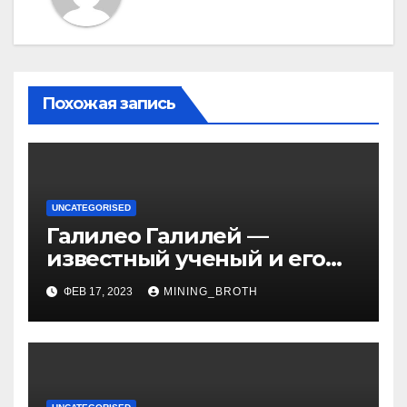
Похожая запись
UNCATEGORISED
Галилео Галилей —
известный ученый и его
открытия — краткая
ФЕВ 17, 2023
MINING_BROTH
биография, достижения и
вклад в науку