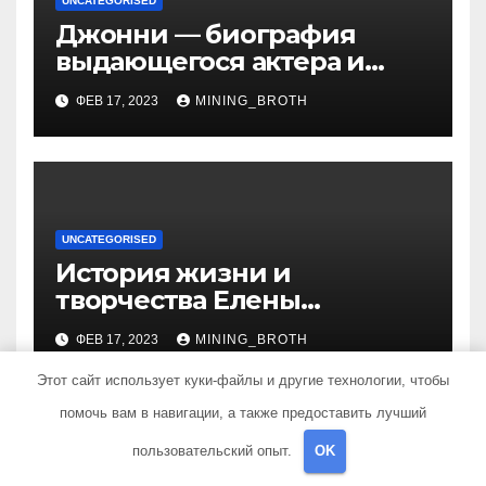
UNCATEGORISED
Джонни — биография
выдающегося актера и
талантливого певца, чья
ФЕВ 17, 2023
MINING_BROTH
артистичность захватывает
миллионы сердец
UNCATEGORISED
История жизни и
творчества Елены
Дубровской — биография,
ФЕВ 17, 2023
MINING_BROTH
достижения, интересные
факты
Этот сайт использует куки-файлы и другие технологии, чтобы
помочь вам в навигации, а также предоставить лучший
пользовательский опыт.
OK
Добавить комментарий