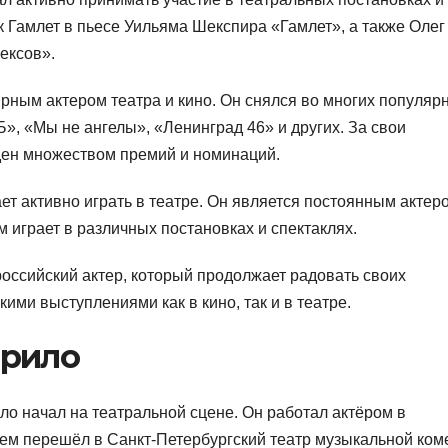
ак Гамлет в пьесе Уильяма Шекспира «Гамлет», а также Олег
ексов».
рным актером театра и кино. Он снялся во многих популяр
Б», «Мы не ангелы», «Ленинград 46» и других. За свои
ен множеством премий и номинаций.
т активно играть в театре. Он является постоянным актер
м играет в различных постановках и спектаклях.
ссийский актер, который продолжает радовать своих
ми выступлениями как в кино, так и в театре.
арило
 начал на театральной сцене. Он работал актёром в
тем перешёл в Санкт-Петербургский театр музыкальной ком