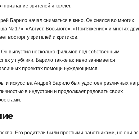
л признание зрителей и коллег.
рей Барило начал сниматься в кино. Он снялся во многих
нда № 17», «Август. Восьмого», «Притяжение» и многих дру
ет восторг у зрителей и критиков.
р. Он выпустил несколько фильмов под собственным
спех у публики. Барило также активно занимается
 различных проектах помощи нуждающимся.
уры и искусства Андрей Барило был удостоен различных наг
личностью в индустрии и продолжает радовать своих
оектами.
ние
осква. Его родители были простыми работниками, но они вс