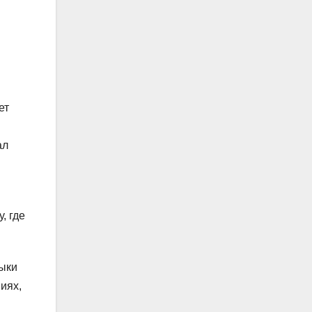
ет
ал
, где
выки
иях,