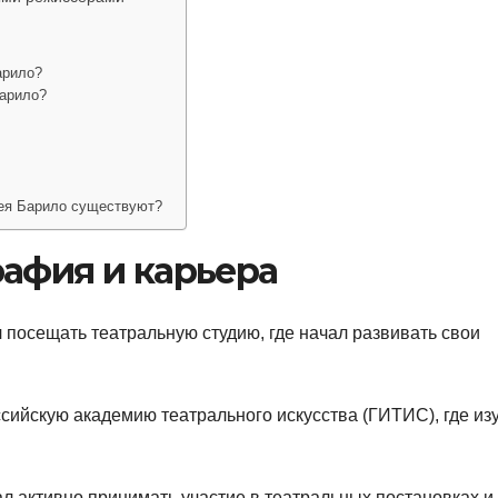
арило?
арило?
ея Барило существуют?
афия и карьера
л посещать театральную студию, где начал развивать свои
сийскую академию театрального искусства (ГИТИС), где из
 активно принимать участие в театральных постановках и