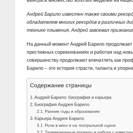
выиграть множество золотых медалей на наци
Андрей Барило известен также своими рекорд
обладателем многих рекордов в различных ди
технике плывения, Андрей завоевал признани
На данный момент Андрей Барило продолжает 
престижных соревнованиях и работая над новы
совершенству продолжают впечатлять как проф
Барило – это история страсти, таланта и упорно
Содержание страницы
Андрей Барило: биография и карьера
Биография Андрея Барило
Ранние годы и образование
Карьера Андрея Барило
Роли в кино и на театральной сцене
Телевизионные проекты и работа с извест