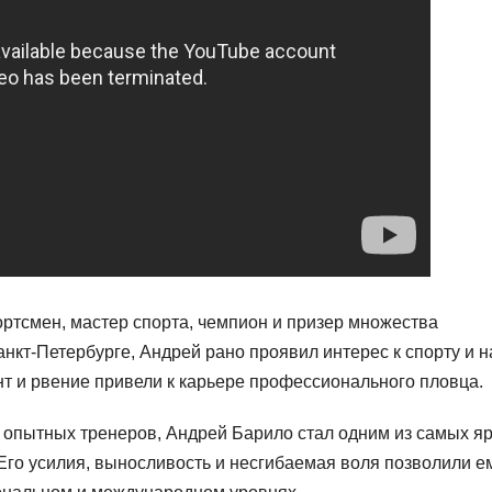
ртсмен, мастер спорта, чемпион и призер множества
кт-Петербурге, Андрей рано проявил интерес к спорту и н
нт и рвение привели к карьере профессионального пловца.
опытных тренеров, Андрей Барило стал одним из самых яр
Его усилия, выносливость и несгибаемая воля позволили е