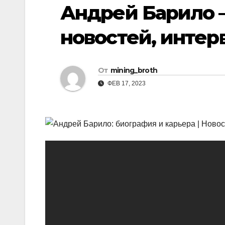
р
Андрей Барило 
i
r
а
k
a
новостей, интер
в
i
m
и
т
От
mining_broth
ь
ФЕВ 17, 2023