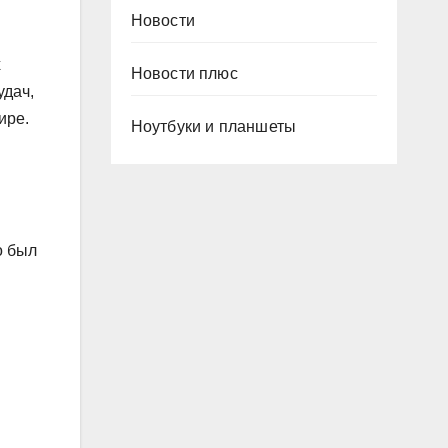
Новости
х
Новости плюс
удач,
ире.
Ноутбуки и планшеты
о был