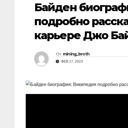
р
Байден биограф
i
r
а
k
a
подробно расска
в
i
m
и
карьере Джо Ба
т
ь
От
mining_broth
ФЕВ 17, 2023