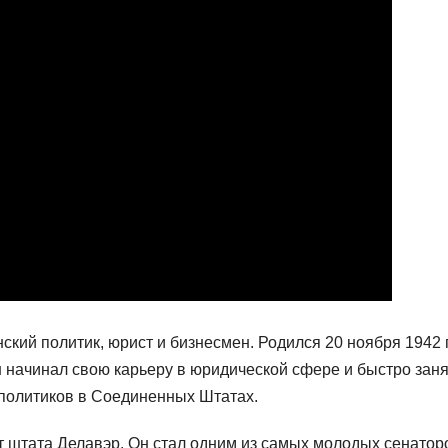
ий политик, юрист и бизнесмен. Родился 20 ноября 1942 
н начинал свою карьеру в юридической сфере и быстро зан
политиков в Соединенных Штатах.
т штата Делавэр. Он стал одним из самых молодых сенатор