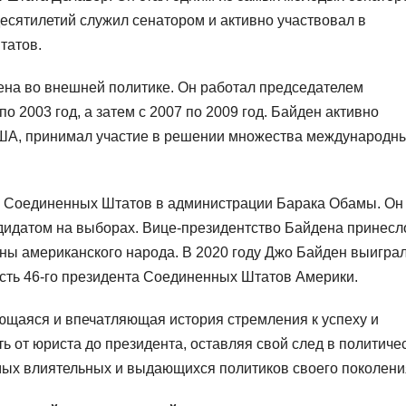
десятилетий служил сенатором и активно участвовал в
татов.
ена во внешней политике. Он работал председателем
о 2003 год, а затем с 2007 по 2009 год. Байден активно
ША, принимал участие в решении множества международн
м Соединенных Штатов в администрации Барака Обамы. Он
идатом на выборах. Вице-президентство Байдена принесл
ны американского народа. В 2020 году Джо Байден выигра
сть 46-го президента Соединенных Штатов Америки.
ющаяся и впечатляющая история стремления к успеху и
ь от юриста до президента, оставляя свой след в политиче
мых влиятельных и выдающихся политиков своего поколени