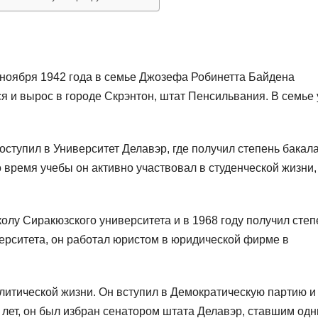
ноября 1942 года в семье Джозефа Робинетта Байдена
я и вырос в городе Скрэнтон, штат Пенсильвания. В семье 
ступил в Университет Делавэр, где получил степень бакал
о время учебы он активно участвовал в студенческой жизни,
олу Сиракюзского университета и в 1968 году получил степ
ерситета, он работал юристом в юридической фирме в
литической жизни. Он вступил в Демократическую партию и
9 лет, он был избран сенатором штата Делавэр, ставшим одн