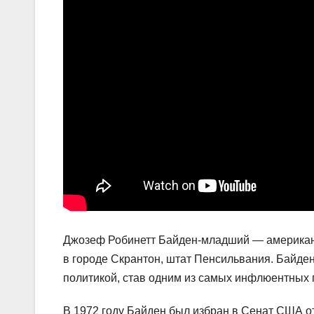
Джозеф Робинетт Байден-младший — американск
в городе Скрантон, штат Пенсильвания. Байде
политикой, став одним из самых инфлюентных 
В 1972 году Байден был избран в Сенат США о