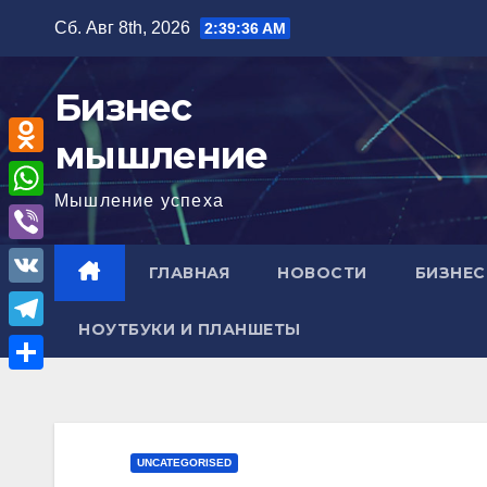
Перейти
Сб. Авг 8th, 2026
2:39:37 AM
к
содержимому
Бизнес
мышление
O
Мышление успеха
d
W
n
h
V
ГЛАВНАЯ
НОВОСТИ
БИЗНЕС
o
a
i
V
k
t
b
НОУТБУКИ И ПЛАНШЕТЫ
K
l
T
s
e
a
e
A
О
r
s
l
p
т
s
e
p
п
UNCATEGORISED
n
g