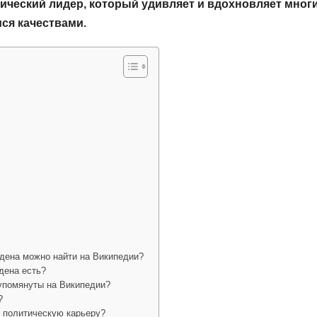
ческий лидер, который удивляет и вдохновляет мног
я качествами.
йдена можно найти на Википедии?
дена есть?
упомянуты на Википедии?
?
л политическую карьеру?