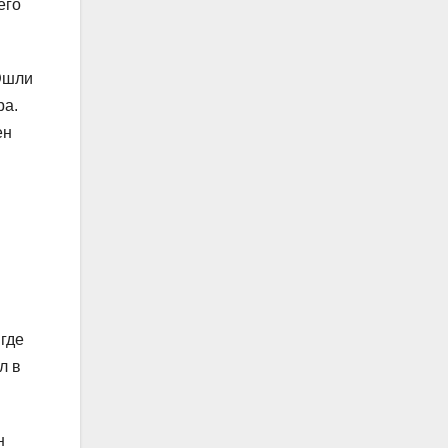
его
 Эшли
ра.
ен
где
л в
н