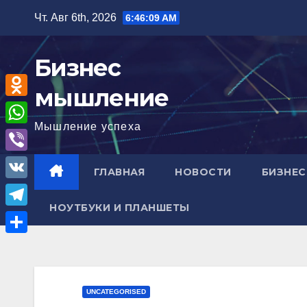
Перейти
Чт. Авг 6th, 2026
6:46:10 AM
к
содержимому
Бизнес
мышление
O
Мышление успеха
d
W
n
h
V
ГЛАВНАЯ
НОВОСТИ
БИЗНЕС
o
a
i
V
k
t
b
НОУТБУКИ И ПЛАНШЕТЫ
K
l
T
s
e
a
e
A
О
r
s
l
p
т
s
e
p
п
UNCATEGORISED
n
g