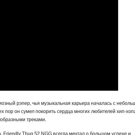
озный рэпер, чья музыкальная карьера началась с неболь
ех пор он сумел покорить сердца многих любителей хип-хоп
ообразными треками.
 Friendly Thug 52 NGG всегда мечтал о большом успехе и