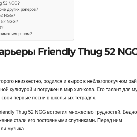
ug 52 NGG?
оне других рэперов?
 52 NGG?
g 52 NGG?
G?
аниматься рэпом?
рьеры Friendly Thug 52 NGG
торого неизвестно, родился и вырос в неблагополучном ра
ной культурой и погружен в мир хип-хопа. Его талант для м
ь свои первые песни в школьных тетрадях.
riendly Thug 52 NGG встретил множество трудностей. Бедно
жение стали его постоянными спутниками. Перед ним
или музыка.