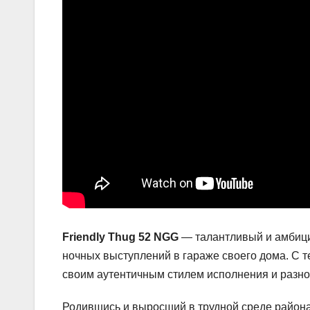
Friendly Thug 52 NGG
— талантливый и амбици
ночных выступлений в гараже своего дома. С т
своим аутентичным стилем исполнения и разн
Родившись и выросший в трудной среде района,