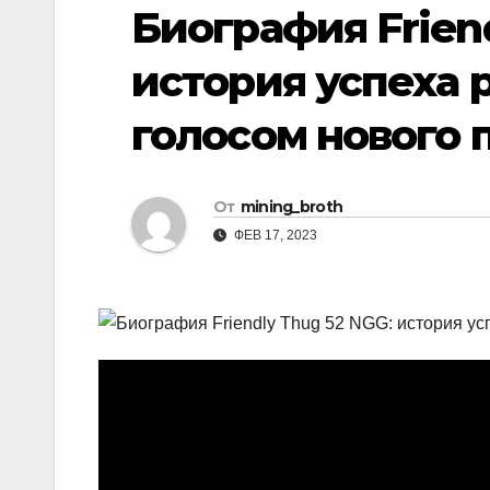
р
Биография Frien
i
r
а
k
a
история успеха р
в
i
m
и
голосом нового 
т
ь
От
mining_broth
ФЕВ 17, 2023