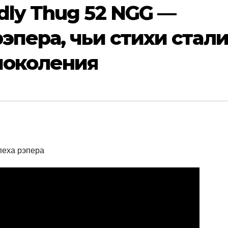
dly Thug 52 NGG —
эпера, чьи стихи стал
поколения