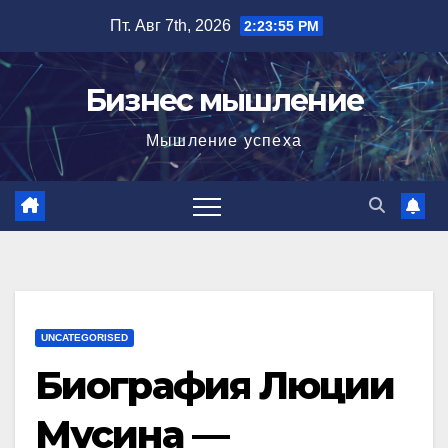
Перейти
Пт. Авг 7th, 2026
2:23:56 PM
к
содержимому
Бизнес мышление
Мышление успеха
UNCATEGORISED
Биография Люции
Мусина —