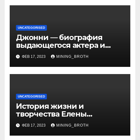
UNCATEGORISED
Джонни — биография
выдающегося актера и
талантливого певца, чья
ФЕВ 17, 2023
MINING_BROTH
артистичность захватывает
миллионы сердец
UNCATEGORISED
История жизни и
творчества Елены
Дубровской — биография,
ФЕВ 17, 2023
MINING_BROTH
достижения, интересные
факты