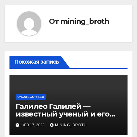
От
mining_broth
Похожая запись
UNCATEGORISED
Галилео Галилей —
известный ученый и его
открытия — краткая
ФЕВ 17, 2023
MINING_BROTH
биография, достижения и
вклад в науку