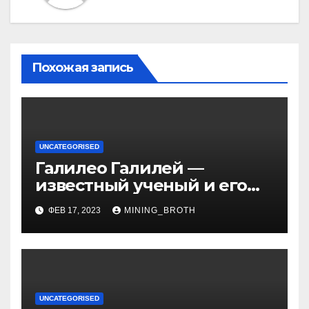
Похожая запись
UNCATEGORISED
Галилео Галилей —
известный ученый и его
открытия — краткая
ФЕВ 17, 2023
MINING_BROTH
биография, достижения и
вклад в науку
UNCATEGORISED