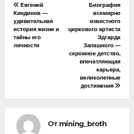
Навигация
Евгений
Биография
Киндинов —
всемирно
по
удивительная
известного
записям
история жизни и
циркового артиста
тайны его
Эдгарда
личности
Запашного —
скромное детство,
впечатляющая
карьера,
великолепные
достижения
От
mining_broth