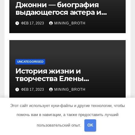
Джонни — биография
выдающегося актера и
талантливого певца, чья
ФЕВ 17, 2023
MINING_BROTH
артистичность захватывает
миллионы сердец
UNCATEGORISED
История жизни и
творчества Елены
Дубровской — биография,
ФЕВ 17, 2023
MINING_BROTH
достижения, интересные
факты
Этот сайт использует куки-файлы и другие технологии, чтобы
помочь вам в навигации, а также предоставить лучший
пользовательский опыт.
OK
Добавить комментарий