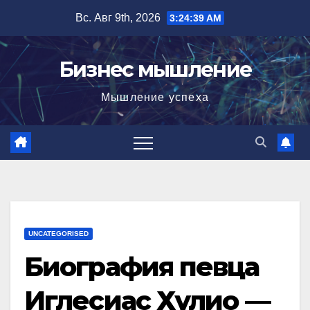
Перейти
Вс. Авг 9th, 2026
3:24:40 AM
к
содержимому
Бизнес мышление
Мышление успеха
UNCATEGORISED
Биография певца
Иглесиас Хулио —