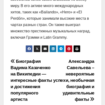
миру. В его активе много международных
хитов, таких как «Bailando», «Hero» и «El
Perdón», которые занимали высокие места в
чартах разных стран. Он также выиграл
множество престижных музыкальных наград,
включая Грэмми и Latin Grammy.
Навигация
Биография
Александра
Вадима Казаченко
Савельева –
по
на Википедии —
невероятные
записям
интересные факты
успехи, необычная
и достижения
биография и
популярного
удивительные
артиста
факты