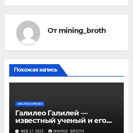
От
mining_broth
Похожая запись
UNCATEGORISED
Галилео Галилей —
известный ученый и его
открытия — краткая
ФЕВ 17, 2023
MINING_BROTH