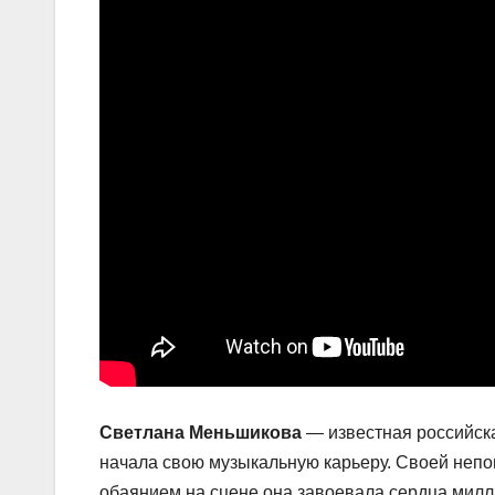
Светлана Меньшикова
— известная российская
начала свою музыкальную карьеру. Своей неп
обаянием на сцене она завоевала сердца милл