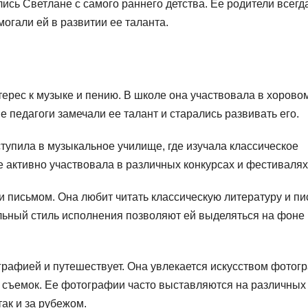
сь Светлане с самого раннего детства. Ее родители всегд
огали ей в развитии ее таланта.
ерес к музыке и пению. В школе она участвовала в хорово
 педагоги замечали ее талант и старались развивать его.
тупила в музыкальное училище, где изучала классическое
е активно участвовала в различных конкурсах и фестивалях
 письмом. Она любит читать классическую литературу и пи
альный стиль исполнения позволяют ей выделяться на фоне
рафией и путешествует. Она увлекается искусством фотог
 съемок. Ее фотографии часто выставляются на различных
так и за рубежом.