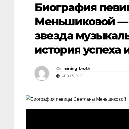
р
Биография певи
i
r
а
k
a
Меньшиковой — 
в
i
m
и
звезда музыкаль
т
история успеха 
ь
От
mining_broth
ФЕВ 15, 2023