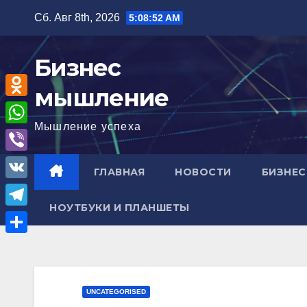
Перейти
Сб. Авг 8th, 2026
5:08:53 AM
к
содержимому
Бизнес
мышление
O
Мышление успеха
d
W
n
h
V
ГЛАВНАЯ
НОВОСТИ
БИЗНЕС
o
a
i
V
k
t
b
НОУТБУКИ И ПЛАНШЕТЫ
K
l
T
s
e
a
e
A
О
r
s
l
p
т
s
e
p
п
UNCATEGORISED
n
g