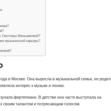
ми
кова?
ой?
 у Светланы Меньшиковой?
имо музыкальной карьеры?
иковой?
о
ода в Москве. Она выросла в музыкальной семье, ее родит
оявляла интерес к музыке и пению.
зучала фортепиано. В детстве она часто выступала на
х своим талантом и потрясающим голосом.