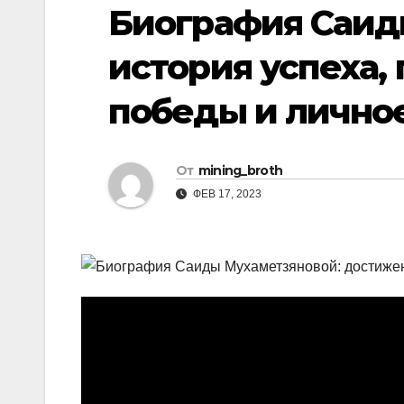
р
Биография Саид
i
r
а
k
a
история успеха
в
i
m
и
победы и личное
т
ь
От
mining_broth
ФЕВ 17, 2023