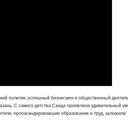
ий политик, успешный бизнесмен и общественный деятель
Казань. С самого детства Саида проявляла удивительный ум
дители, пропагандировавшие образование и труд, заложили