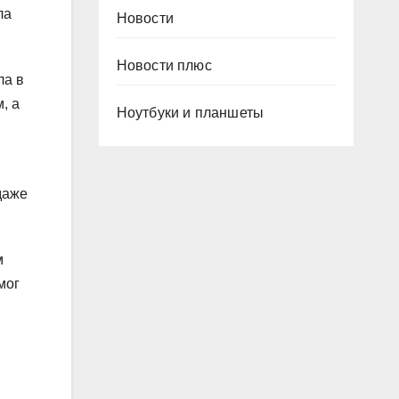
ла
Новости
Новости плюс
ла в
, а
Ноутбуки и планшеты
даже
м
мог