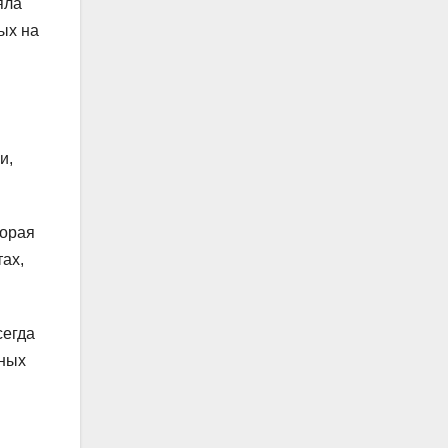
яла
ых на
и,
торая
ах,
сегда
ьных