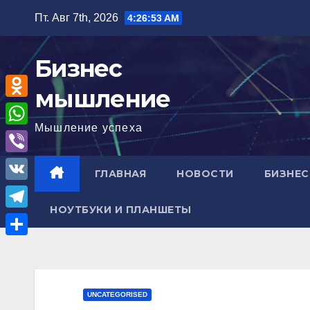
Перейти
Пт. Авг 7th, 2026
4:26:54 AM
к
содержимому
Бизнес
мышление
O
Мышление успеха
d
W
n
h
V
ГЛАВНАЯ
НОВОСТИ
БИЗНЕС
o
a
i
V
k
t
b
НОУТБУКИ И ПЛАНШЕТЫ
K
l
T
s
e
a
e
A
О
r
s
l
p
т
s
e
p
п
UNCATEGORISED
n
g