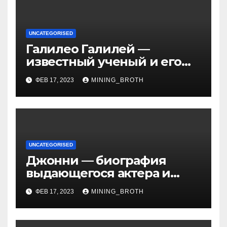
UNCATEGORISED
Галилео Галилей —
известный ученый и его
открытия — краткая
ФЕВ 17, 2023
MINING_BROTH
биография, достижения и
вклад в науку
UNCATEGORISED
Джонни — биография
выдающегося актера и
талантливого певца, чья
ФЕВ 17, 2023
MINING_BROTH
артистичность захватывает
миллионы сердец