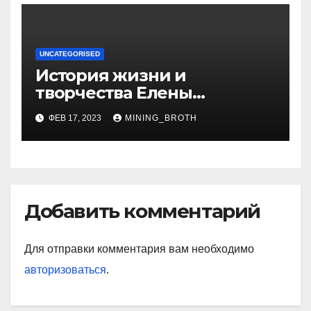
UNCATEGORISED
История жизни и
творчества Елены
Дубровской — биография,
ФЕВ 17, 2023
MINING_BROTH
достижения, интересные
факты
Добавить комментарий
Для отправки комментария вам необходимо
авторизоваться
.