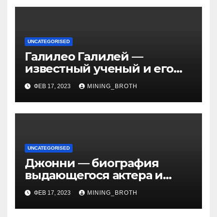
UNCATEGORISED
Галилео Галилей —
известный ученый и его
открытия — краткая
ФЕВ 17, 2023
MINING_BROTH
биография, достижения и
вклад в науку
UNCATEGORISED
Джонни — биография
выдающегося актера и
талантливого певца, чья
ФЕВ 17, 2023
MINING_BROTH
артистичность захватывает
миллионы сердец