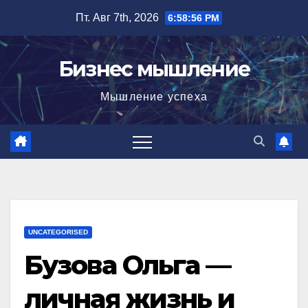
Перейти
Пт. Авг 7th, 2026
6:58:57 PM
к
содержимому
Бизнес мышление
Мышление успеха
UNCATEGORISED
Бузова Ольга —
личная жизнь и