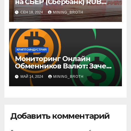
на СБЕР (Сбербанк) RUB
(рубли)
СЕН 18, 2024
MINING_BROTH
КРИПТОИНДУСТРИЯ
Мониторинг Онлайн
Обменников Валют: Зачем
Это Нужно и Как Выбрать
МАЙ 14, 2024
MINING_BROTH
Лучший Сервис
Добавить комментарий