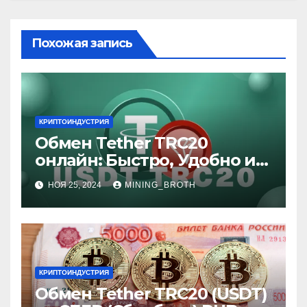
Похожая запись
КРИПТОИНДУСТРИЯ
Обмен Tether TRC20
онлайн: Быстро, Удобно и
Выгодно
НОЯ 25, 2024
MINING_BROTH
КРИПТОИНДУСТРИЯ
Обмен Tether TRC20 (USDT)