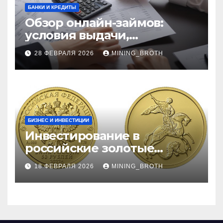
БАНКИ И КРЕДИТЫ
Обзор онлайн-займов:
условия выдачи,
процентные ставки и
28 ФЕВРАЛЯ 2026
MINING_BROTH
требования к заемщикам
БИЗНЕС И ИНВЕСТИЦИИ
Инвестирование в
российские золотые
монеты: подробное
18 ФЕВРАЛЯ 2026
MINING_BROTH
руководство