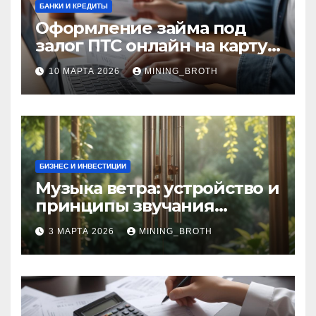
БАНКИ И КРЕДИТЫ
Оформление займа под
залог ПТС онлайн на карту
без визита в офис: порядок,
10 МАРТА 2026
MINING_BROTH
требования и документы
БИЗНЕС И ИНВЕСТИЦИИ
Музыка ветра: устройство и
принципы звучания
колокольчиков
3 МАРТА 2026
MINING_BROTH