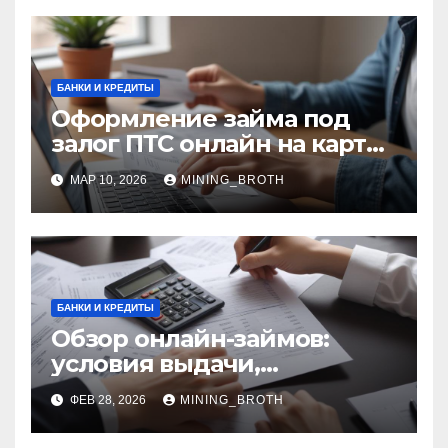
БАНКИ И КРЕДИТЫ
Оформление займа под
залог ПТС онлайн на карту
без визита в офис:
МАР 10, 2026
MINING_BROTH
порядок, требования и
документы
БАНКИ И КРЕДИТЫ
Обзор онлайн-займов:
условия выдачи,
процентные ставки и
ФЕВ 28, 2026
MINING_BROTH
требования к заемщикам