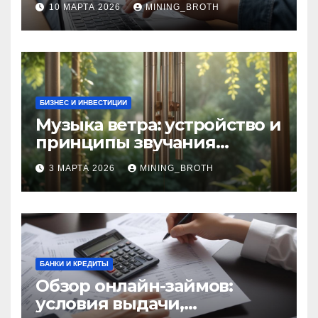
10 МАРТА 2026
MINING_BROTH
требования и документы
БИЗНЕС И ИНВЕСТИЦИИ
Музыка ветра: устройство и
принципы звучания
колокольчиков
3 МАРТА 2026
MINING_BROTH
БАНКИ И КРЕДИТЫ
Обзор онлайн-займов:
условия выдачи,