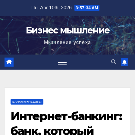
Перейти
Пн. Авг 10th, 2026
3:57:35 AM
к
содержимому
Бизнес мышление
Мышление успеха
БАНКИ И КРЕДИТЫ
Интернет-банкинг:
банк, который