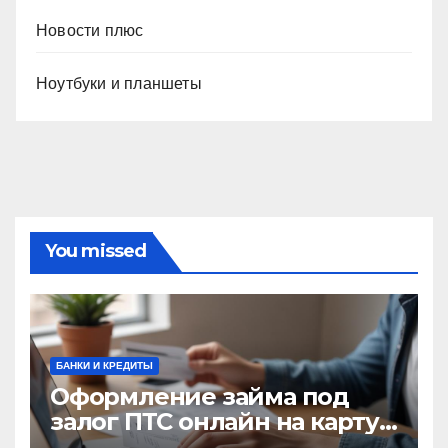
Новости плюс
Ноутбуки и планшеты
You missed
БАНКИ И КРЕДИТЫ
Оформление займа под
залог ПТС онлайн на карту
без визита в офис: порядок,