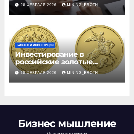
процентные ставки и
28 ФЕВРАЛЯ 2026
MINING_BROTH
требования к заемщикам
БИЗНЕС И ИНВЕСТИЦИИ
Инвестирование в
российские золотые
монеты: подробное
18 ФЕВРАЛЯ 2026
MINING_BROTH
руководство
Бизнес мышление