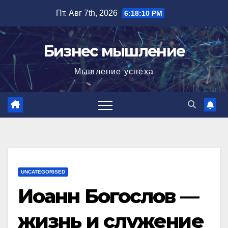
Перейти
Пт. Авг 7th, 2026
6:18:12 PM
к
содержимому
Бизнес мышление
Мышление успеха
UNCATEGORISED
Иоанн Богослов —
жизнь и служение