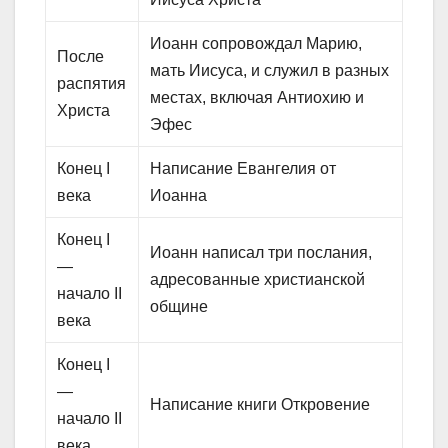
Иоанн сопровождал Марию,
После
мать Иисуса, и служил в разных
распятия
местах, включая Антиохию и
Христа
Эфес
Конец I
Написание Евангелия от
века
Иоанна
Конец I
Иоанн написал три послания,
—
адресованные христианской
начало II
общине
века
Конец I
—
Написание книги Откровение
начало II
века