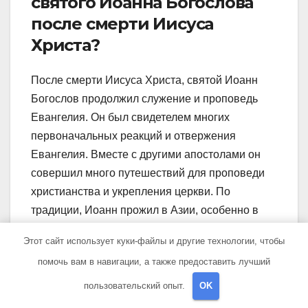
святого Иоанна Богослова
после смерти Иисуса
Христа?
После смерти Иисуса Христа, святой Иоанн
Богослов продолжил служение и проповедь
Евангелия. Он был свидетелем многих
первоначальных реакций и отвержения
Евангелия. Вместе с другими апостолами он
совершил много путешествий для проповеди
христианства и укрепления церкви. По
традиции, Иоанн прожил в Азии, особенно в
городе Ефесе, где он был епископом и
Этот сайт использует куки-файлы и другие технологии, чтобы
учителем веры для местных христиан. Он
помочь вам в навигации, а также предоставить лучший
также написал множество писем и
апокрифических текстов, которые являются
пользовательский опыт.
OK
ценными источниками информации о ранней