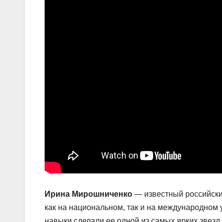
Ирина Мирошниченко
— известный российски
как на национальном, так и на международном
навыки сделали ее одной из самых ярких звезд