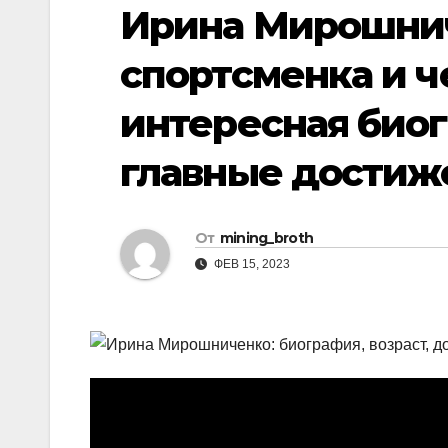
р
Ирина Мирошнич
i
r
а
k
a
спортсменка и 
в
i
m
и
интересная биог
т
главные достиж
ь
От
mining_broth
ФЕВ 15, 2023