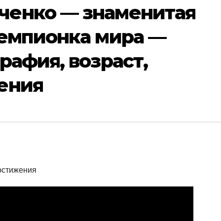
енко — знаменитая
чемпионка мира —
рафия, возраст,
ения