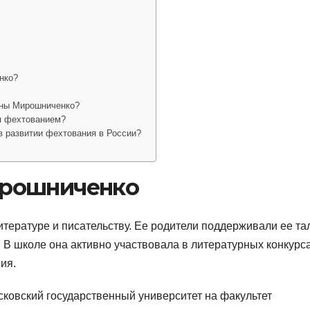
нко?
ины Мирошниченко?
я фехтованием?
 развитии фехтования в России?
ирошниченко
итературе и писательству. Ее родители поддерживали ее та
 В школе она активно участвовала в литературных конкурса
ия.
ковский государственный университет на факультет