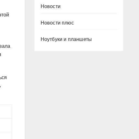
Новости
этой
Новости плюс
Ноутбуки и планшеты
ывала
я
ься
ь