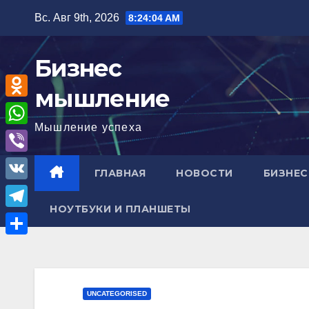
Перейти
Вс. Авг 9th, 2026
8:24:05 AM
к
содержимому
Бизнес
мышление
O
Мышление успеха
d
W
n
h
V
ГЛАВНАЯ
НОВОСТИ
БИЗНЕС
o
a
i
V
k
t
b
НОУТБУКИ И ПЛАНШЕТЫ
K
l
T
s
e
a
e
A
О
r
s
l
p
т
s
e
p
п
UNCATEGORISED
n
g