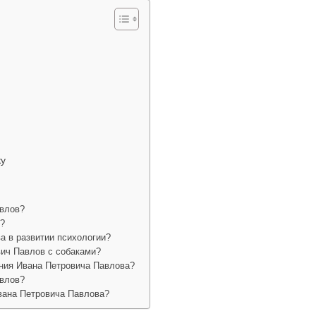
ку
авлов?
в?
а в развитии психологии?
ич Павлов с собаками?
ния Ивана Петровича Павлова?
авлов?
вана Петровича Павлова?