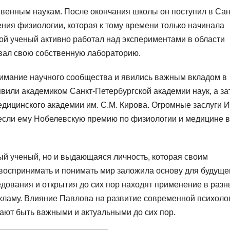
твенным наукам. После окончания школы он поступил в Сан
ения физиологии, которая к тому времени только начинала
ой ученый активно работал над экспериментами в области
вал свою собственную лабораторию.
мание научного сообщества и явились важным вкладом в
явили академиком Санкт-Петербургской академии наук, а за
едицинского академии им. С.М. Кирова. Огромные заслуги 
если ему Нобелевскую премию по физиологии и медицине в
ый ученый, но и выдающаяся личность, которая своим
воспринимать и понимать мир заложила основу для будуще
ледования и открытия до сих пор находят применение в раз
екламу. Влияние Павлова на развитие современной психоло
жают быть важными и актуальными до сих пор.