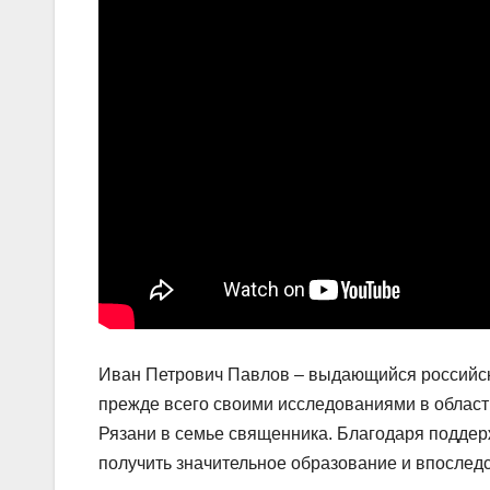
Иван Петрович Павлов – выдающийся российски
прежде всего своими исследованиями в област
Рязани в семье священника. Благодаря поддерж
получить значительное образование и впослед