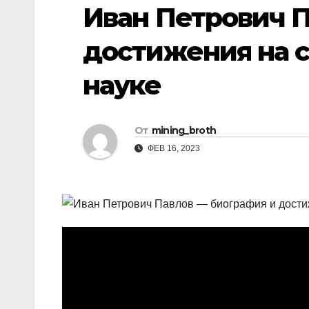
р
Иван Петрович П
i
r
а
k
a
достижения на с
в
i
m
и
науке
т
ь
От
mining_broth
ФЕВ 16, 2023