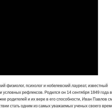
й физиолог, психолог и нобелевский лауреат, известный
и условных рефлексов. Родился он 14 сентября 1849 года в
ке родителей и их вере в его способности, Иван Павлов с
ствии стать одним из самых уважаемых ученых своего врем