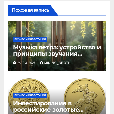
Похожая запись
БИЗНЕС И ИНВЕСТИЦИИ
Музыка ветра: устройство и
принципы звучания
колокольчиков
МАР 3, 2026
MINING_BROTH
БИЗНЕС И ИНВЕСТИЦИИ
Инвестирование в
российские золотые