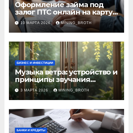
Оформление займа под
залог ПТС онлайн на карту
без визита в офис: порядок,
10 МАРТА 2026
MINING_BROTH
требования и документы
БИЗНЕС И ИНВЕСТИЦИИ
Музыка ветра: устройство и
принципы звучания
колокольчиков
3 МАРТА 2026
MINING_BROTH
БАНКИ И КРЕДИТЫ