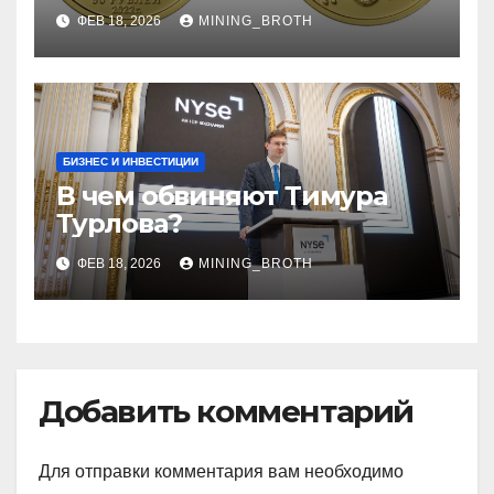
монеты: подробное
ФЕВ 18, 2026
MINING_BROTH
руководство
БИЗНЕС И ИНВЕСТИЦИИ
В чем обвиняют Тимура
Турлова?
ФЕВ 18, 2026
MINING_BROTH
Добавить комментарий
Для отправки комментария вам необходимо