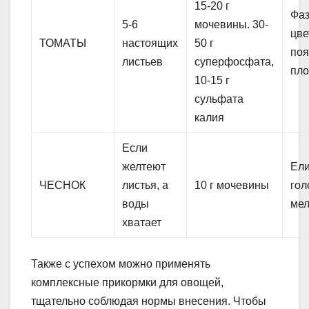
15-20 г
Фа
5-6
мочевины. 30-
цве
ТОМАТЫ
настоящих
50 г
по
листьев
суперфосфата,
пл
10-15 г
сульфата
калия
Если
желтеют
Ел
ЧЕСНОК
листья, а
10 г мочевины
гол
воды
мел
хватает
Также с успехом можно применять
комплексные прикормки для овощей,
тщательно соблюдая нормы внесения. Чтобы