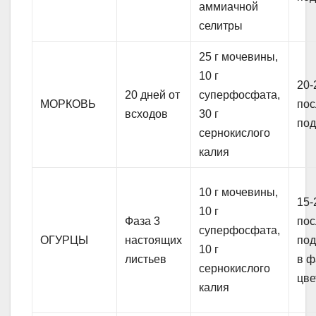
аммиачной
селитры
25 г мочевины,
10 г
20-
20 дней от
суперфосфата,
МОРКОВЬ
пос
всходов
30 г
под
сернокислого
калия
10 г мочевины,
15-
10 г
Фаза 3
пос
суперфосфата,
ОГУРЦЫ
настоящих
под
10 г
листьев
в ф
сернокислого
цве
калия