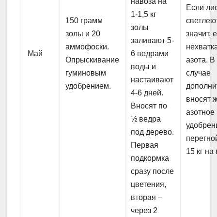
навоза на
Если ли
1-1,5 кг
150 грамм
светлеют
золы
золы и 20
значит, 
заливают 5-
аммофоски.
нехватк
Май
6 ведрами
Опрыскивание
азота. В
воды и
гуминовым
случае
настаивают
удобрением.
дополни
4-6 дней.
вносят 
Вносят по
азотное
½ ведра
удобрен
под дерево.
перегно
Первая
15 кг на 
подкормка
сразу после
цветения,
вторая –
через 2