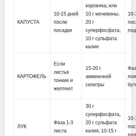
коровяка, или
10-15 дней
10 г мочевины.
10-
КАПУСТА
после
20 г
пос
посадки
суперфосфата,
под
10 г сульфата
калия
Если
15-20 г
Фа
листья
КАРТОФЕЛЬ
аммиачной
по
тонкие и
селитры
бут
желтеют
30 г
суперфосфата,
10-
Фаза 1-3
20 г сульфата
ЛУК
пос
листа
калия, 10-15 г
под