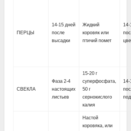
14-15 дней
Жидкий
14-
ПЕРЦЫ
после
коровяк или
пос
высадки
птичий помет
цве
15-20 г
Фаза 2-4
суперфосфата,
14-
СВЕКЛА
настоящих
50 г
пос
листьев
сернокислого
под
калия
Настой
коровяка, или