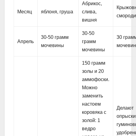
Абрикос,
Крыжовн
Месяц
яблоня, груша
слива,
смороди
вишня
30-50
30-50 грамм
30 грам
Апрель
грамм
мочевины
мочеви
мочевины
150 грамм
золы и 20
аммофоски.
Можно
заменить
настоем
Делают
коровяка с
опрыски
золой: 1
гумино
ведро
удобрен