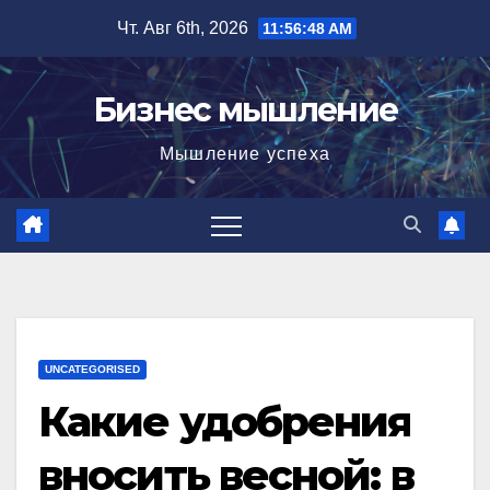
Перейти
Чт. Авг 6th, 2026
11:56:49 AM
к
содержимому
Бизнес мышление
Мышление успеха
UNCATEGORISED
Какие удобрения
вносить весной: в