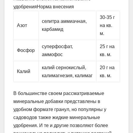
удобренияНорма внесения
30-35 г
селитра аммиачная,
Азот
на кв.
карбамид
м.
суперфосфат,
25 г на
Фосфор
аммофос
кв. м.
калий сернокислый,
20 г на
Калий
калимагнезия, калимаг
кв. м.
В большинстве своем рассматриваемые
минеральные добавки представлены в
удобном формате гранул, но популярны у
садоводов также жидкие минеральные
удобрения. И те и другие позволяют более