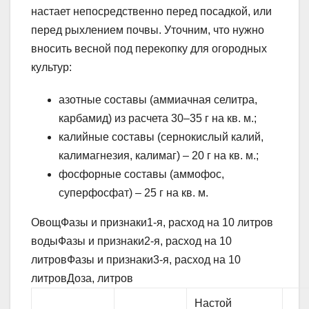
настает непосредственно перед посадкой, или
перед рыхлением почвы. Уточним, что нужно
вносить весной под перекопку для огородных
культур:
азотные составы (аммиачная селитра,
карбамид) из расчета 30–35 г на кв. м.;
калийные составы (сернокислый калий,
калимагнезия, калимаг) – 20 г на кв. м.;
фосфорные составы (аммофос,
суперфосфат) – 25 г на кв. м.
ОвощФазы и признаки1-я, расход на 10 литров
водыФазы и признаки2-я, расход на 10
литровФазы и признаки3-я, расход на 10
литровДоза, литров
Настой