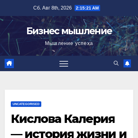
Перейти
Сб. Авг 8th, 2026
2:15:22 AM
к
содержимому
Бизнес мышление
Мышление успеха
UNCATEGORISED
Кислова Калерия
— история жизни и