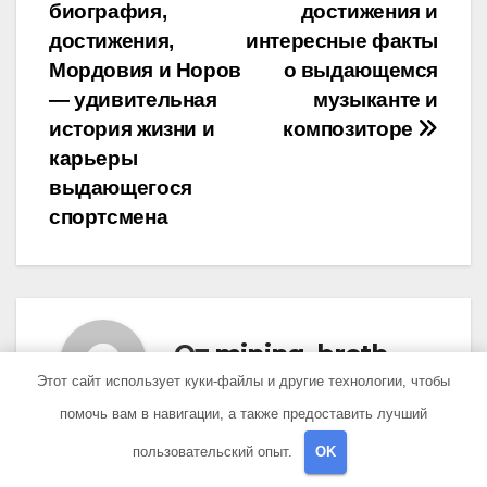
записям
биография,
достижения и
достижения,
интересные факты
Мордовия и Норов
о выдающемся
— удивительная
музыканте и
история жизни и
композиторе
карьеры
выдающегося
спортсмена
От
mining_broth
Этот сайт использует куки-файлы и другие технологии, чтобы
помочь вам в навигации, а также предоставить лучший
пользовательский опыт.
OK